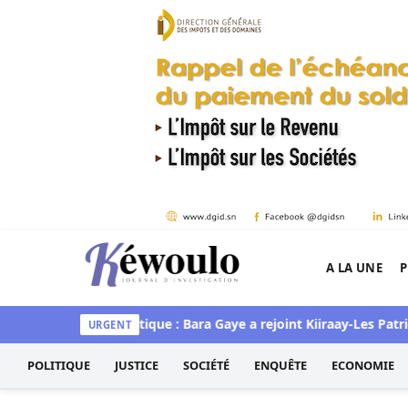
Aller au contenu
A LA UNE
P
Kéwoulo, le premier site d'information et d'inves
 au Pastef
Politique : Bara Gaye a rejoint Kiiraay-Les Patriotes 
URGENT
POLITIQUE
JUSTICE
SOCIÉTÉ
ENQUÊTE
ECONOMIE