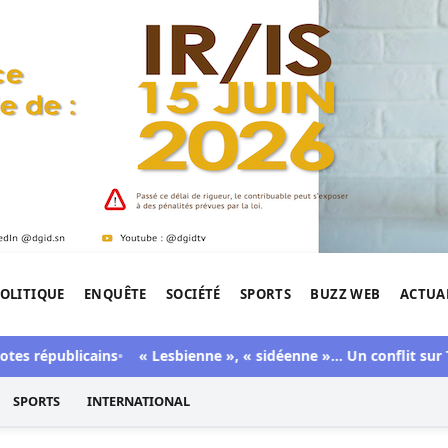
OLITIQUE
ENQUÊTE
SOCIÉTÉ
SPORTS
BUZZ WEB
ACTUA
tigation de l'Afrique.
républicains
« Lesbienne », « sidéenne »… Un conflit sur TikTo
SPORTS
INTERNATIONAL