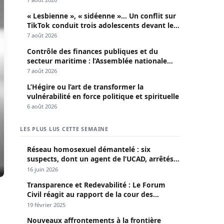
« Lesbienne », « sidéenne »… Un conflit sur
TikTok conduit trois adolescents devant le
parquet
7 août 2026
Contrôle des finances publiques et du
secteur maritime : l’Assemblée nationale
convoque une session extraordinaire
7 août 2026
L’Hégire ou l’art de transformer la
vulnérabilité en force politique et spirituelle
6 août 2026
LES PLUS LUS CETTE SEMAINE
Réseau homosexuel démantelé : six
suspects, dont un agent de l’UCAD, arrêtés à
Keur Massar ; l’un avoue avoir propagé le
16 juin 2026
VIH depuis 2018
Transparence et Redevabilité : Le Forum
Civil réagit au rapport de la cour des
comptes
19 février 2025
Nouveaux affrontements à la frontière