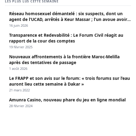
LES PLUS LUS CETTE SEMAINE
Réseau homosexuel démantelé : six suspects, dont un
agent de l’UCAD, arrêtés à Keur Massar ; l’un avoue avoir
propagé le VIH depuis 2018
16 juin 2026
Transparence et Redevabilité : Le Forum Civil réagit au
rapport de la cour des comptes
19 février 2025
Nouveaux affrontements à la frontière Maroc-Melilla
après des tentatives de passage
1 août 2026
Le FRAPP et son avis sur le forum: « trois forums sur l’eau
auront lieu cette semaine à Dakar »
21 mars 2022
Amunra Casino, nouveau phare du jeu en ligne mondial
28 février 2024