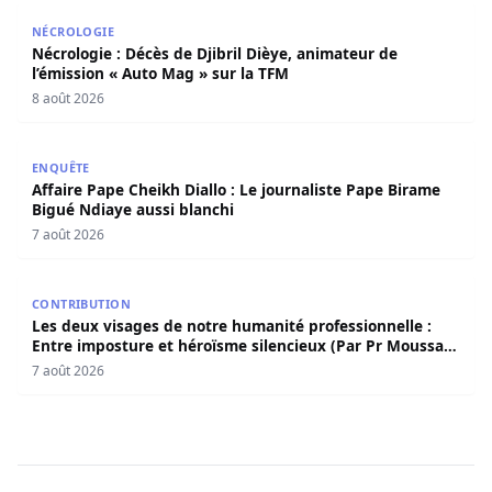
Nécrologie : Décès de Djibril Dièye, animateur de l’émiss
NÉCROLOGIE
Nécrologie : Décès de Djibril Dièye, animateur de
l’émission « Auto Mag » sur la TFM
8 août 2026
Affaire Pape Cheikh Diallo : Le journaliste Pape Birame B
ENQUÊTE
Affaire Pape Cheikh Diallo : Le journaliste Pape Birame
Bigué Ndiaye aussi blanchi
7 août 2026
Les deux visages de notre humanité professionnelle : Ent
CONTRIBUTION
Les deux visages de notre humanité professionnelle :
Entre imposture et héroïsme silencieux (Par Pr Moussa
Seydi)
7 août 2026