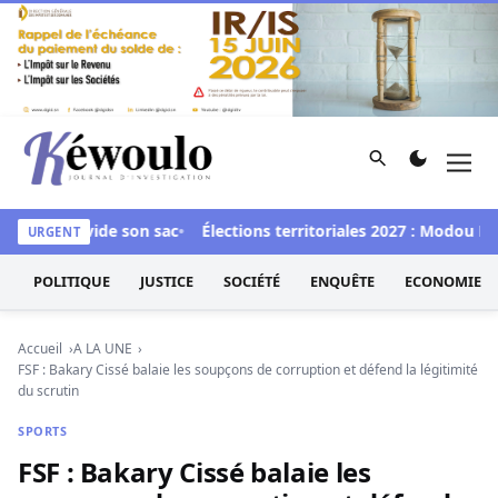
Aller au contenu
Rechercher
Men
Kéwoulo, le premier site d'information et d'investigation d
Soumaré vide son sac
Élections territoriales 2027 : Modou Dia
URGENT
POLITIQUE
JUSTICE
SOCIÉTÉ
ENQUÊTE
ECONOMIE
Accueil
A LA UNE
FSF : Bakary Cissé balaie les soupçons de corruption et défend la légitimité
du scrutin
SPORTS
FSF : Bakary Cissé balaie les