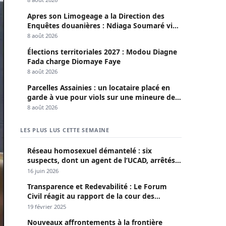
Apres son Limogeage a la Direction des
Enquêtes douanières : Ndiaga Soumaré vide
son sac
8 août 2026
Élections territoriales 2027 : Modou Diagne
Fada charge Diomaye Faye
8 août 2026
Parcelles Assainies : un locataire placé en
garde à vue pour viols sur une mineure de
13 ans
8 août 2026
LES PLUS LUS CETTE SEMAINE
Réseau homosexuel démantelé : six
suspects, dont un agent de l’UCAD, arrêtés à
Keur Massar ; l’un avoue avoir propagé le
16 juin 2026
VIH depuis 2018
Transparence et Redevabilité : Le Forum
Civil réagit au rapport de la cour des
comptes
19 février 2025
Nouveaux affrontements à la frontière