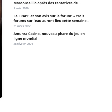
Maroc-Melilla après des tentatives de
passage
1 août 2026
Le FRAPP et son avis sur le forum: « trois
forums sur l’eau auront lieu cette semaine à
Dakar »
21 mars 2022
Amunra Casino, nouveau phare du jeu en
ligne mondial
28 février 2024