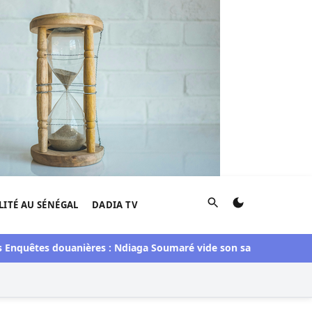
Rechercher
LITÉ AU SÉNÉGAL
DADIA TV
êtes douanières : Ndiaga Soumaré vide son sac
Élections terri