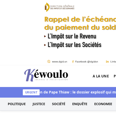
Aller au contenu
A LA UNE
P
Kéwoulo, le premier site d'information et d'inves
ue »
Succession de Pape Thiaw : le dossier explosif qui met la 
URGENT
POLITIQUE
JUSTICE
SOCIÉTÉ
ENQUÊTE
ECONOMIE