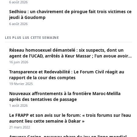
sociaux
6 août 2026
Sedhiou : un chavirement de pirogue fait trois victimes ce
jeudi à Goudomp
6 août 2026
LES PLUS LUS CETTE SEMAINE
Réseau homosexuel démantelé : six suspects, dont un
agent de l’UCAD, arrêtés à Keur Massar ; l’un avoue avoir
propagé le VIH depuis 2018
16 juin 2026
Transparence et Redevabilité : Le Forum Civil réagit au
rapport de la cour des comptes
19 février 2025
Nouveaux affrontements à la frontière Maroc-Melilla
après des tentatives de passage
1 août 2026
Le FRAPP et son avis sur le forum: « trois forums sur l’eau
auront lieu cette semaine à Dakar »
21 mars 2022
Amunra Casino, nouveau phare du jeu en ligne mondial