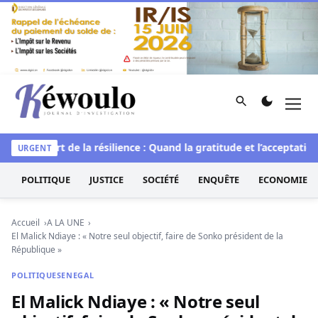
Aller au contenu
Rechercher
Men
Kéwoulo, le premier site d'information et d'investigation d
elle
L’art de la résilience : Quand la gratitude et l’acceptation
URGENT
POLITIQUE
JUSTICE
SOCIÉTÉ
ENQUÊTE
ECONOMIE
Accueil
A LA UNE
El Malick Ndiaye : « Notre seul objectif, faire de Sonko président de la
République »
POLITIQUE
SENEGAL
El Malick Ndiaye : « Notre seul