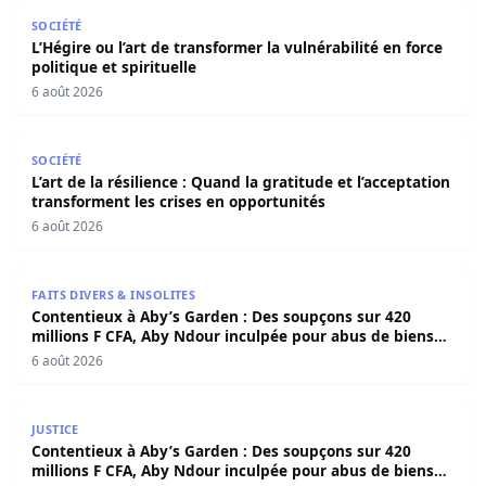
L’Hégire ou l’art de transformer la vulnérabilité en force po
SOCIÉTÉ
L’Hégire ou l’art de transformer la vulnérabilité en force
politique et spirituelle
6 août 2026
L’art de la résilience : Quand la gratitude et l’acceptatio
SOCIÉTÉ
L’art de la résilience : Quand la gratitude et l’acceptation
transforment les crises en opportunités
6 août 2026
Contentieux à Aby’s Garden : Des soupçons sur 420 milli
FAITS DIVERS & INSOLITES
Contentieux à Aby’s Garden : Des soupçons sur 420
millions F CFA, Aby Ndour inculpée pour abus de biens
sociaux
6 août 2026
Contentieux à Aby’s Garden : Des soupçons sur 420 milli
JUSTICE
Contentieux à Aby’s Garden : Des soupçons sur 420
millions F CFA, Aby Ndour inculpée pour abus de biens