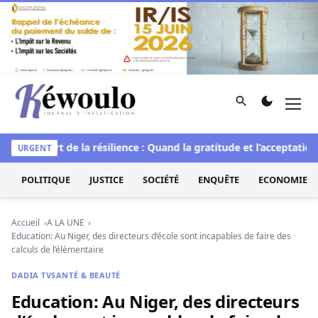
Aller au contenu
Rechercher
Men
Kéwoulo, le premier site d'information et d'investigation d
elle
L’art de la résilience : Quand la gratitude et l’acceptation 
URGENT
POLITIQUE
JUSTICE
SOCIÉTÉ
ENQUÊTE
ECONOMIE
Accueil
A LA UNE
Education: Au Niger, des directeurs d’école sont incapables de faire des
calculs de l’élémentaire
DADIA TV
SANTÉ & BEAUTÉ
Education: Au Niger, des directeurs