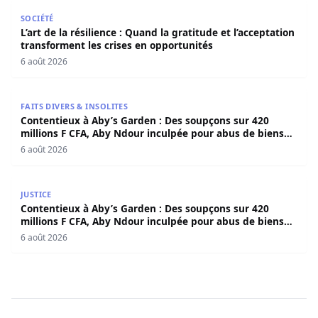
L’art de la résilience : Quand la gratitude et l’acceptatio
SOCIÉTÉ
L’art de la résilience : Quand la gratitude et l’acceptation
transforment les crises en opportunités
6 août 2026
Contentieux à Aby’s Garden : Des soupçons sur 420 milli
FAITS DIVERS & INSOLITES
Contentieux à Aby’s Garden : Des soupçons sur 420
millions F CFA, Aby Ndour inculpée pour abus de biens
sociaux
6 août 2026
Contentieux à Aby’s Garden : Des soupçons sur 420 milli
JUSTICE
Contentieux à Aby’s Garden : Des soupçons sur 420
millions F CFA, Aby Ndour inculpée pour abus de biens
sociaux
6 août 2026