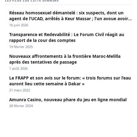
LES PLUS LUS CETTE SEMAINE
Réseau homosexuel démantelé : six suspects, dont un
agent de l’UCAD, arrêtés à Keur Massar ; l’un avoue avoir
propagé le VIH depuis 2018
16 juin 2026
Transparence et Redevabilité : Le Forum Civil réagit au
rapport de la cour des comptes
19 février 2025
Nouveaux affrontements à la frontière Maroc-Melilla
après des tentatives de passage
1 août 2026
Le FRAPP et son avis sur le forum: « trois forums sur l’eau
auront lieu cette semaine à Dakar »
21 mars 2022
Amunra Casino, nouveau phare du jeu en ligne mondial
28 février 2024