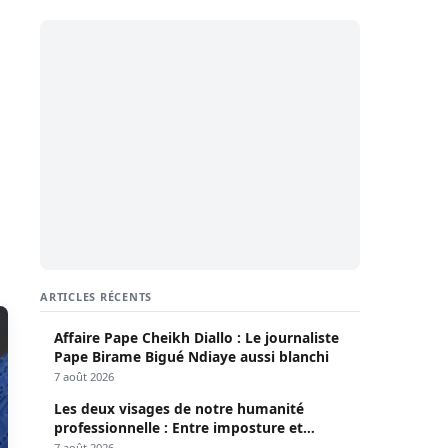
ARTICLES RÉCENTS
Affaire Pape Cheikh Diallo : Le journaliste
Pape Birame Bigué Ndiaye aussi blanchi
7 août 2026
Les deux visages de notre humanité
professionnelle : Entre imposture et
héroïsme silencieux (Par Pr Moussa Seydi)
7 août 2026