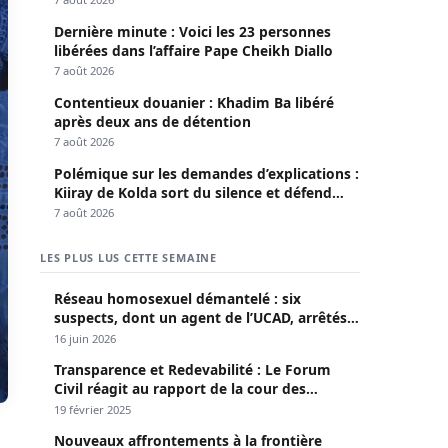
Dernière minute : Voici les 23 personnes
libérées dans l’affaire Pape Cheikh Diallo
7 août 2026
Contentieux douanier : Khadim Ba libéré
après deux ans de détention
7 août 2026
Polémique sur les demandes d’explications :
Kiiray de Kolda sort du silence et défend
Mamadou Lamine Dianté
7 août 2026
LES PLUS LUS CETTE SEMAINE
Réseau homosexuel démantelé : six
suspects, dont un agent de l’UCAD, arrêtés à
Keur Massar ; l’un avoue avoir propagé le
16 juin 2026
VIH depuis 2018
Transparence et Redevabilité : Le Forum
Civil réagit au rapport de la cour des
comptes
19 février 2025
Nouveaux affrontements à la frontière