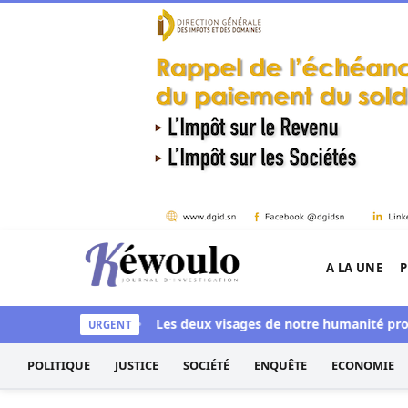
Aller au contenu
A LA UNE
P
Kéwoulo, le premier site d'information et d'inves
e aussi blanchi
Les deux visages de notre humanité professionn
URGENT
POLITIQUE
JUSTICE
SOCIÉTÉ
ENQUÊTE
ECONOMIE