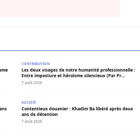
 Birame Bigué Ndiaye aussi blanchi
Les deux visages de notre humanité professionnelle
CONTRIBUTION
rame
Les deux visages de notre humanité professionnelle :
Entre imposture et héroïsme silencieux (Par Pr
Moussa Seydi)
7 août 2026
s dans l’affaire Pape Cheikh Diallo
Contentieux douanier : Khadim Ba libéré après deux
SOCIÉTÉ
dans
Contentieux douanier : Khadim Ba libéré après deux
ans de détention
7 août 2026