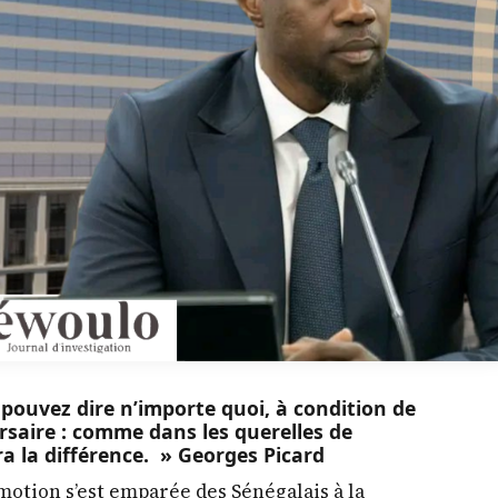
 pouvez dire n’importe quoi, à condition de
rsaire : comme dans les querelles de
ra la différence. » Georges Picard
otion s’est emparée des Sénégalais à la
des comptes portant audit des finances
 c’est-à-dire au cours du tout dernier mandat
re de ce document officiel faisant foi, nous
e rarement de hauts fonctionnaires ont pris
lic au point d’inciter le Chef de l’Etat à donner
es pour des mesures conservatoires et