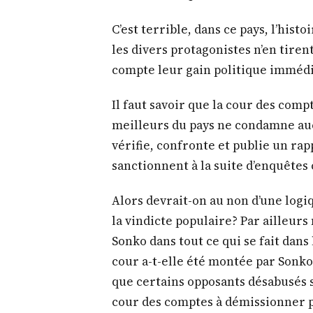
Alors devrait-on au non d’une logiq
la vindicte populaire? Par ailleurs n
Sonko dans tout ce qui se fait dans
cour a-t-elle été montée par Sonko
que certains opposants désabusés s
cour des comptes à démissionner p
l’indignation sélective reste le 
public ?
Autant d’interrogations qui turlup
de la casse, du moins si l’on se ré
bancaire de l’Etat estimée aujourd’
frais y compris). Une situation dé
les marges de manœuvre budgétair