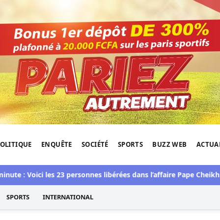
OLITIQUE
ENQUÊTE
SOCIÉTÉ
SPORTS
BUZZ WEB
ACTUA
tigation de l'Afrique.
 Voici les 23 personnes libérées dans l’affaire Pape Cheikh Diallo
SPORTS
INTERNATIONAL
es comptes de Macky et Sonko par Mamadou Lamine Diatta
: la cour, les comptes
ko par Mamadou
de lecture