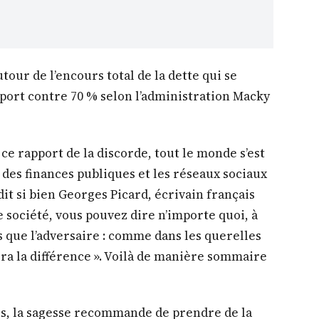
it si bien Georges Picard, écrivain français
 société, vous pouvez dire n’importe quoi, à
 que l’adversaire : comme dans les querelles
era la différence ». Voilà de manière sommaire
es, la sagesse recommande de prendre de la
 se prononcer en priorité.
tarte à la crème. Elle donne le tournis aux
vitale surtout dans un pays pauvre importateur
r une quelconque surprise en constatant que
opposition comme Samba Diouldé Thiam,
) et tant d’autres du régime déchu regardent