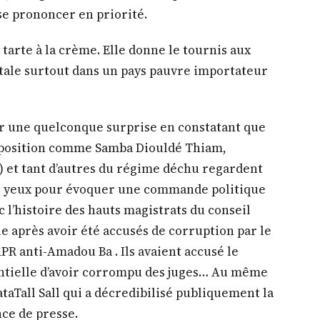
es yeux pour évoquer une commande politique
l’histoire des hauts magistrats du conseil
ue après avoir été accusés de corruption par le
PR anti-Amadou Ba . Ils avaient accusé le
dentielle d’avoir corrompu des juges… Au même
ataTall Sall qui a décredibilisé publiquement la
ce de presse.
oire se répète très souvent et on constate que
t jamais les bonnes leçons. Pour eux, seul
at.
ptes composée de magistrats parmi les
n gestionnaire de l’argent public. Elle
port. Ce sont les cours et tribunaux qui
s commanditées suivant la procédure.