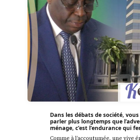
Dans les débats de société, vous
parler plus longtemps que l’adve
ménage, c’est l’endurance qui fe
Comme à l’accoutumée, une vive ém
publication du rapport de la cour 
publiques de 2019 au 31 mars 2024,
du Président Macky Sall. A la lectu
devons à la vérité de constater qu
autant de libertés avec l’argent pub
hic et nunc des instructions ferm
correctives.