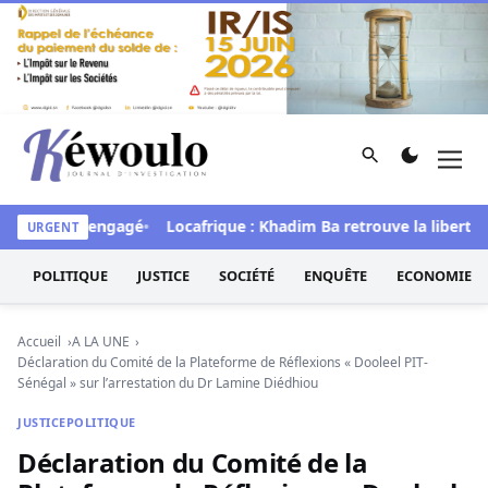
Aller au contenu
Rechercher
Men
Kéwoulo, le premier site d'information et d'investigation d
processus engagé
Locafrique : Khadim Ba retrouve la liberté
L
URGENT
POLITIQUE
JUSTICE
SOCIÉTÉ
ENQUÊTE
ECONOMIE
Accueil
A LA UNE
Déclaration du Comité de la Plateforme de Réflexions « Dooleel PIT-
Sénégal » sur l’arrestation du Dr Lamine Diédhiou
JUSTICE
POLITIQUE
Déclaration du Comité de la