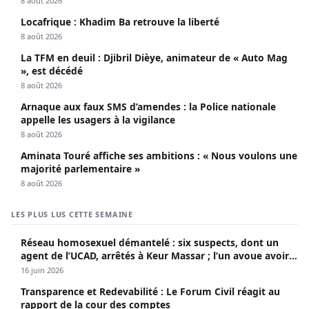
8 août 2026
Locafrique : Khadim Ba retrouve la liberté
8 août 2026
La TFM en deuil : Djibril Dièye, animateur de « Auto Mag
», est décédé
8 août 2026
Arnaque aux faux SMS d’amendes : la Police nationale
appelle les usagers à la vigilance
8 août 2026
Aminata Touré affiche ses ambitions : « Nous voulons une
majorité parlementaire »
8 août 2026
LES PLUS LUS CETTE SEMAINE
Réseau homosexuel démantelé : six suspects, dont un
agent de l’UCAD, arrêtés à Keur Massar ; l’un avoue avoir
propagé le VIH depuis 2018
16 juin 2026
Transparence et Redevabilité : Le Forum Civil réagit au
rapport de la cour des comptes