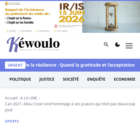
Aller au contenu
Rechercher
Men
Kéwoulo, le premier site d'information et d'investigation d
e
L’art de la résilience : Quand la gratitude et l’acceptation tra
URGENT
POLITIQUE
JUSTICE
SOCIÉTÉ
ENQUÊTE
ECONOMIE
Accueil
A LA UNE
Can 2021: Aliou Cissé rend hommage à ses joueurs qui n’ont pas beaucoup
joué
SPORTS