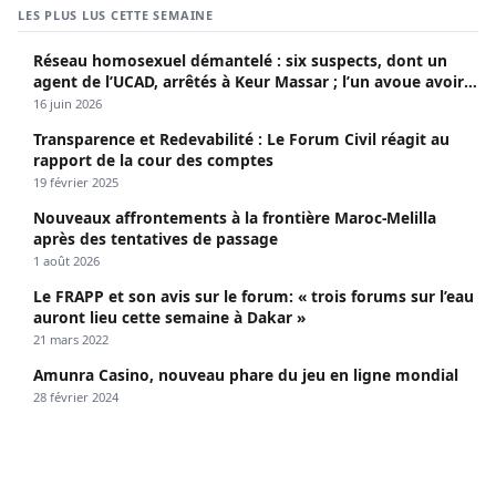
LES PLUS LUS CETTE SEMAINE
Réseau homosexuel démantelé : six suspects, dont un
agent de l’UCAD, arrêtés à Keur Massar ; l’un avoue avoir
propagé le VIH depuis 2018
16 juin 2026
Transparence et Redevabilité : Le Forum Civil réagit au
rapport de la cour des comptes
19 février 2025
Nouveaux affrontements à la frontière Maroc-Melilla
après des tentatives de passage
1 août 2026
Le FRAPP et son avis sur le forum: « trois forums sur l’eau
auront lieu cette semaine à Dakar »
21 mars 2022
Amunra Casino, nouveau phare du jeu en ligne mondial
28 février 2024