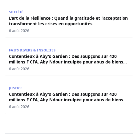
L’art de la résilience : Quand la gratitude et l’acceptatio
SOCIÉTÉ
L’art de la résilience : Quand la gratitude et l’acceptation
transforment les crises en opportunités
6 août 2026
Contentieux à Aby’s Garden : Des soupçons sur 420 milli
FAITS DIVERS & INSOLITES
Contentieux à Aby’s Garden : Des soupçons sur 420
millions F CFA, Aby Ndour inculpée pour abus de biens
sociaux
6 août 2026
Contentieux à Aby’s Garden : Des soupçons sur 420 milli
JUSTICE
Contentieux à Aby’s Garden : Des soupçons sur 420
millions F CFA, Aby Ndour inculpée pour abus de biens
sociaux
6 août 2026