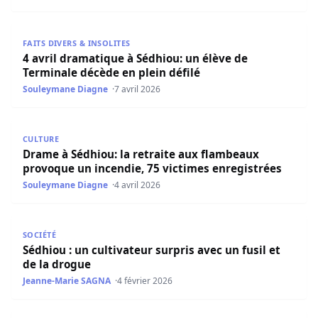
4 avril dramatique à Sédhiou: un élève de Terminale décèd
FAITS DIVERS & INSOLITES
4 avril dramatique à Sédhiou: un élève de
Terminale décède en plein défilé
Souleymane Diagne
7 avril 2026
Drame à Sédhiou: la retraite aux flambeaux provoque un 
CULTURE
Drame à Sédhiou: la retraite aux flambeaux
provoque un incendie, 75 victimes enregistrées
Souleymane Diagne
4 avril 2026
Sédhiou : un cultivateur surpris avec un fusil et de la dro
SOCIÉTÉ
Sédhiou : un cultivateur surpris avec un fusil et
de la drogue
Jeanne-Marie SAGNA
4 février 2026