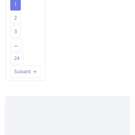
1
2
3
…
24
Suivant →