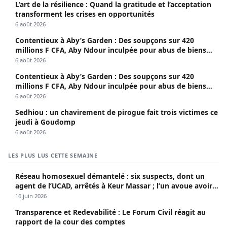
L’art de la résilience : Quand la gratitude et l’acceptation
transforment les crises en opportunités
6 août 2026
Contentieux à Aby’s Garden : Des soupçons sur 420
millions F CFA, Aby Ndour inculpée pour abus de biens
sociaux
6 août 2026
Contentieux à Aby’s Garden : Des soupçons sur 420
millions F CFA, Aby Ndour inculpée pour abus de biens
sociaux
6 août 2026
Sedhiou : un chavirement de pirogue fait trois victimes ce
jeudi à Goudomp
6 août 2026
LES PLUS LUS CETTE SEMAINE
Réseau homosexuel démantelé : six suspects, dont un
agent de l’UCAD, arrêtés à Keur Massar ; l’un avoue avoir
propagé le VIH depuis 2018
16 juin 2026
Transparence et Redevabilité : Le Forum Civil réagit au
rapport de la cour des comptes