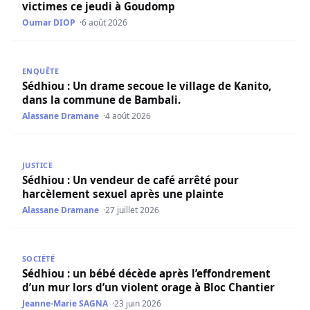
victimes ce jeudi à Goudomp
Oumar DIOP
6 août 2026
Sédhiou : Un drame secoue le village de Kanito, dans la
ENQUÊTE
Sédhiou : Un drame secoue le village de Kanito,
dans la commune de Bambali.
Alassane Dramane
4 août 2026
Sédhiou : Un vendeur de café arrêté pour harcèlement se
JUSTICE
Sédhiou : Un vendeur de café arrêté pour
harcèlement sexuel après une plainte
Alassane Dramane
27 juillet 2026
Sédhiou : un bébé décède après l’effondrement d’un mur l
SOCIÉTÉ
Sédhiou : un bébé décède après l’effondrement
d’un mur lors d’un violent orage à Bloc Chantier
Jeanne-Marie SAGNA
23 juin 2026