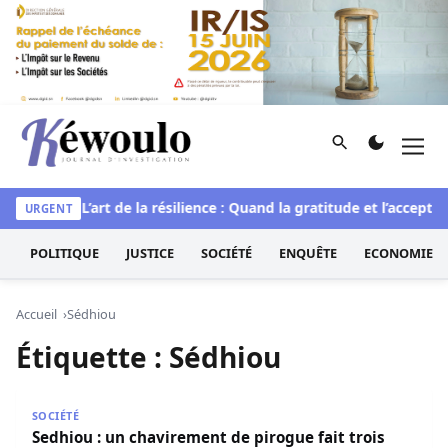
Aller au contenu
Rechercher
Men
Kéwoulo, le premier site d'information et d'investigation d
rituelle
L’art de la résilience : Quand la gratitude et l’acceptat
URGENT
POLITIQUE
JUSTICE
SOCIÉTÉ
ENQUÊTE
ECONOMIE
Accueil
Sédhiou
Étiquette :
Sédhiou
Sedhiou : un chavirement de pirogue fait trois victimes 
SOCIÉTÉ
Sedhiou : un chavirement de pirogue fait trois