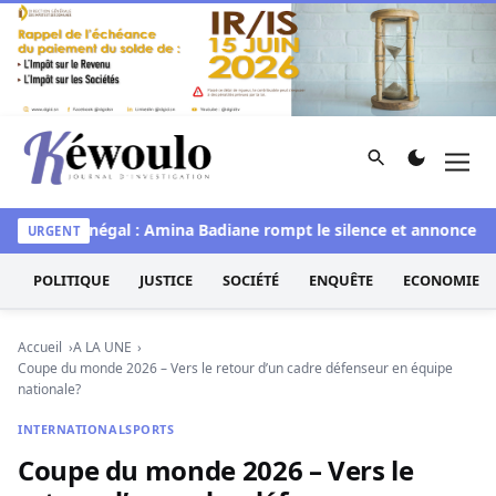
Aller au contenu
Rechercher
Men
Kéwoulo, le premier site d'information et d'investigation d
Miss Sénégal : Amina Badiane rompt le silence et annonce une 
URGENT
POLITIQUE
JUSTICE
SOCIÉTÉ
ENQUÊTE
ECONOMIE
Accueil
A LA UNE
Coupe du monde 2026 – Vers le retour d’un cadre défenseur en équipe
nationale?
INTERNATIONAL
SPORTS
Coupe du monde 2026 – Vers le