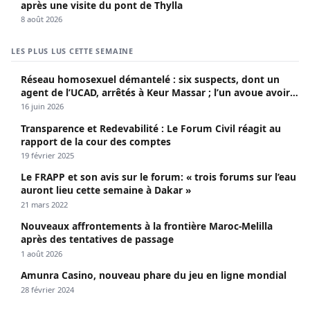
après une visite du pont de Thylla
8 août 2026
LES PLUS LUS CETTE SEMAINE
Réseau homosexuel démantelé : six suspects, dont un
agent de l’UCAD, arrêtés à Keur Massar ; l’un avoue avoir
propagé le VIH depuis 2018
16 juin 2026
Transparence et Redevabilité : Le Forum Civil réagit au
rapport de la cour des comptes
19 février 2025
Le FRAPP et son avis sur le forum: « trois forums sur l’eau
auront lieu cette semaine à Dakar »
21 mars 2022
Nouveaux affrontements à la frontière Maroc-Melilla
après des tentatives de passage
1 août 2026
Amunra Casino, nouveau phare du jeu en ligne mondial
28 février 2024