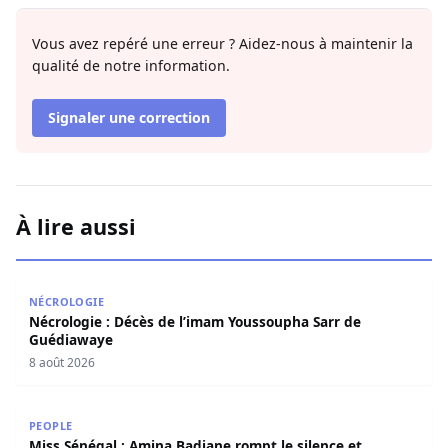
Vous avez repéré une erreur ? Aidez-nous à maintenir la
qualité de notre information.
Signaler une correction
À lire aussi
Nécrologie : Décès de l’imam Youssoupha Sarr de Guédi
NÉCROLOGIE
Nécrologie : Décès de l’imam Youssoupha Sarr de
Guédiawaye
8 août 2026
Miss Sénégal : Amina Badiane rompt le silence et annon
PEOPLE
Miss Sénégal : Amina Badiane rompt le silence et