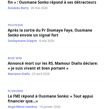
fin » : Ousmane Sonko répond à ses détracteurs
Aissatou Barry
26 mai 2026
Après la sortie du Pr Diomaye Faye, Ousmane Sonko envoi
POLITIQUE
Après la sortie du Pr Diomaye Faye, Ousmane
Sonko envoie un signal fort
Souleymane Diagne
4 mai 2026
Annoncé mort sur les RS, Mamour Diallo déclare: « je suis
BUZZ WEB
Annoncé mort sur les RS, Mamour Diallo déclare:
« je suis vivant et bien portant »
Mariama Diallo
25 avril 2026
Le FMI répond à Ousmane Sonko: « Tout appui financier
ÉCONOMIE
Le FMI répond à Ousmane Sonko: « Tout appui
financier que…»
Ange-Marie Sambou
16 janvier 2026