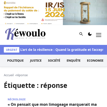
Aller au contenu
Rechercher
Men
Kéwoulo, le premier site d'information et d'investigation d
irituelle
L’art de la résilience : Quand la gratitude et l’accepta
URGENT
POLITIQUE
JUSTICE
SOCIÉTÉ
ENQUÊTE
ECONOMIE
Accueil
réponse
Étiquette :
réponse
« On pensait que mon limogeage marquerait ma fin » : 
NÉCROLOGIE
« On pensait que mon limogeage marquerait ma