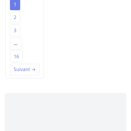
1
2
3
…
16
Suivant →