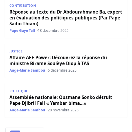
Réponse au texte du Dr Abdourahmane Ba, expert en éval
CONTRIBUTION
Réponse au texte du Dr Abdourahmane Ba, expert
en évaluation des politiques publiques (Par Pape
Sadio Thiam)
Pape Gaye Tall
13 décembre 2025
Affaire AEE Power: Découvrez la réponse du ministre Bir
JUSTICE
Affaire AEE Power: Découvrez la réponse du
ministre Birame Soulèye Diop à TAS
Ange-Marie Sambou
6 décembre 2025
Assemblée nationale: Ousmane Sonko détruit Pape Djibri
POLITIQUE
Assemblée nationale: Ousmane Sonko détruit
Pape Djibril Fall « Yambar bima…»
Ange-Marie Sambou
28 novembre 2025