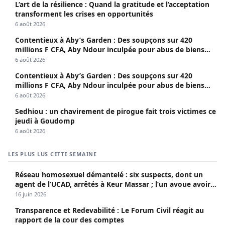
L’art de la résilience : Quand la gratitude et l’acceptation
transforment les crises en opportunités
6 août 2026
Contentieux à Aby’s Garden : Des soupçons sur 420
millions F CFA, Aby Ndour inculpée pour abus de biens
sociaux
6 août 2026
Contentieux à Aby’s Garden : Des soupçons sur 420
millions F CFA, Aby Ndour inculpée pour abus de biens
sociaux
6 août 2026
Sedhiou : un chavirement de pirogue fait trois victimes ce
jeudi à Goudomp
6 août 2026
LES PLUS LUS CETTE SEMAINE
Réseau homosexuel démantelé : six suspects, dont un
agent de l’UCAD, arrêtés à Keur Massar ; l’un avoue avoir
propagé le VIH depuis 2018
16 juin 2026
Transparence et Redevabilité : Le Forum Civil réagit au
rapport de la cour des comptes