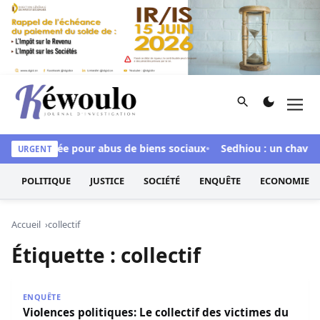
Aller au contenu
Rechercher
Men
Kéwoulo, le premier site d'information et d'investigation d
our inculpée pour abus de biens sociaux
Sedhiou : un chavirem
URGENT
POLITIQUE
JUSTICE
SOCIÉTÉ
ENQUÊTE
ECONOMIE
Accueil
collectif
Étiquette :
collectif
Violences politiques: Le collectif des victimes du régime d
ENQUÊTE
Violences politiques: Le collectif des victimes du