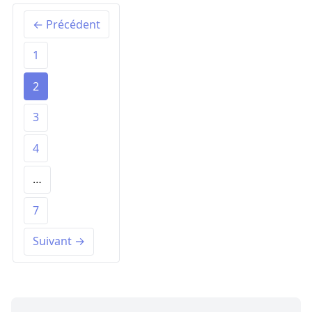
← Précédent
1
2
3
4
…
7
Suivant →