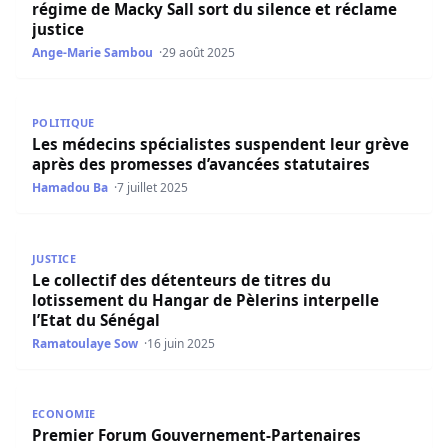
régime de Macky Sall sort du silence et réclame
justice
Ange-Marie Sambou
29 août 2025
Les médecins spécialistes suspendent leur grève après d
POLITIQUE
Les médecins spécialistes suspendent leur grève
après des promesses d’avancées statutaires
Hamadou Ba
7 juillet 2025
Le collectif des détenteurs de titres du lotissement du Ha
JUSTICE
Le collectif des détenteurs de titres du
lotissement du Hangar de Pèlerins interpelle
l’Etat du Sénégal
Ramatoulaye Sow
16 juin 2025
Premier Forum Gouvernement-Partenaires Sociaux : Un e
ECONOMIE
Premier Forum Gouvernement-Partenaires