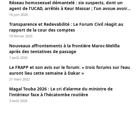
Réseau homosexuel démantelé : six suspects, dont un
agent de l’UCAD, arrêtés à Keur Massar ; l’un avoue avoir
propagé le VIH depuis 2018
16 juin 2026
Transparence et Redevabilité : Le Forum Civil réagit au
rapport de la cour des comptes
19 février 2025
Nouveaux affrontements à la frontière Maroc-Melilla
après des tentatives de passage
1 août 2026
Le FRAPP et son avis sur le forum: « trois forums sur l’eau
auront lieu cette semaine à Dakar »
21 mars 2022
Magal Touba 2026 : Le cri d’alarme du ministre de
l’intérieur face à l’hécatombe routière
3 août 2026