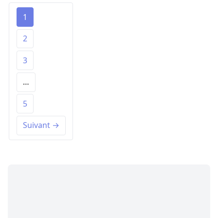
1
2
3
…
5
Suivant →