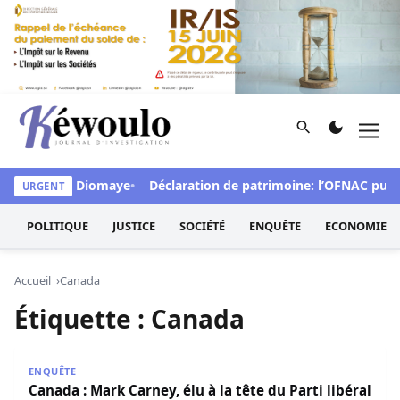
Aller au contenu
Rechercher
Men
Kéwoulo, le premier site d'information et d'investigation d
 interpelle Diomaye
Déclaration de patrimoine: l’OFNAC publiera 
URGENT
POLITIQUE
JUSTICE
SOCIÉTÉ
ENQUÊTE
ECONOMIE
Accueil
Canada
Étiquette :
Canada
Canada : Mark Carney, élu à la tête du Parti libéral et pr
ENQUÊTE
Canada : Mark Carney, élu à la tête du Parti libéral