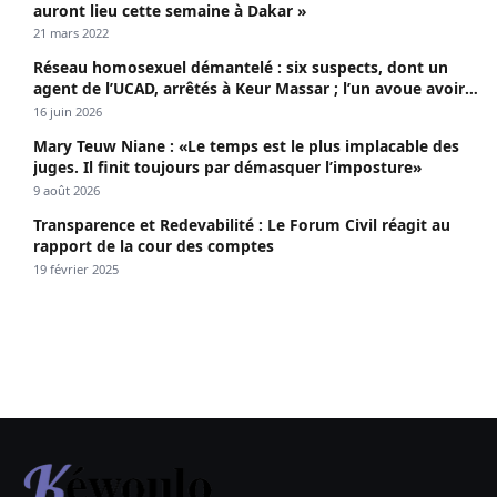
auront lieu cette semaine à Dakar »
21 mars 2022
Réseau homosexuel démantelé : six suspects, dont un
agent de l’UCAD, arrêtés à Keur Massar ; l’un avoue avoir
propagé le VIH depuis 2018
16 juin 2026
Mary Teuw Niane : «Le temps est le plus implacable des
juges. Il finit toujours par démasquer l’imposture»
9 août 2026
Transparence et Redevabilité : Le Forum Civil réagit au
rapport de la cour des comptes
19 février 2025