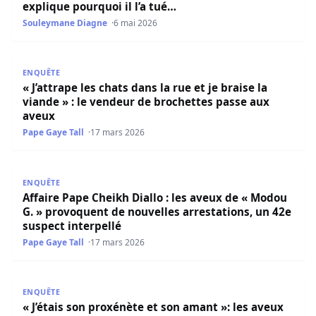
explique pourquoi il l’a tué…
Souleymane Diagne
6 mai 2026
« J’attrape les chats dans la rue et je braise la viande » 
ENQUÊTE
« J’attrape les chats dans la rue et je braise la
viande » : le vendeur de brochettes passe aux
aveux
Pape Gaye Tall
17 mars 2026
Affaire Pape Cheikh Diallo : les aveux de « Modou G. » pr
ENQUÊTE
Affaire Pape Cheikh Diallo : les aveux de « Modou
G. » provoquent de nouvelles arrestations, un 42e
suspect interpellé
Pape Gaye Tall
17 mars 2026
« J’étais son proxénète et son amant »: les aveux de «Mo
ENQUÊTE
« J’étais son proxénète et son amant »: les aveux