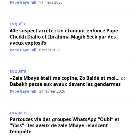
Pape Gaye Tall
11 mars 2026
40e suspect arrêté : Un étudiant enfonce Pape Cheikh Dia
ENQUÊTE
40e suspect arrêté : Un étudiant enfonce Pape
Cheikh Diallo et Ibrahima Magib Seck par des
aveux explosifs
Pape Gaye Tall
8 mars 2026
«Zale Mbaye était ma copine, Zo Baldé et moi… »: Dabak
ENQUÊTE
«Zale Mbaye était ma copine, Zo Baldé et moi… »:
Dabakh passe aux aveux devant les gendarmes
Pape Gaye Tall
24 février 2026
Partouzes via des groupes WhatsApp “Oubi” et “Yoss” : le
ENQUÊTE
Partouzes via des groupes WhatsApp “Oubi” et
“Yoss” : les aveux de zale Mbaye relancent
l’enquête