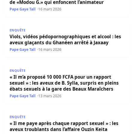
de «Modou G.» qui enfoncent l’animateur
Pape Gaye Tall
16 mars 2026
Viols, vidéos pédopornographiques et alcool : les aveux 
ENQUÊTE
Viols, vidéos pédopornographiques et alcool : les
aveux glaçants du Ghanéen arrêté à Jaxaay
Pape Gaye Tall
16 mars 2026
« Il m’a proposé 10 000 FCFA pour un rapport sexuel » : le
ENQUÊTE
« Il m’a proposé 10 000 FCFA pour un rapport
sexuel » : les aveux de B. Sylla, surpris en pleins
ébats sexuels à la gare des Beaux Maraîchers
Pape Gaye Tall
13 mars 2026
« Il me paye après chaque rapport sexuel » : les aveux tro
ENQUÊTE
« Il me paye après chaque rapport sexuel » : les
aveux troublants dans l’affaire Ouzin Keita