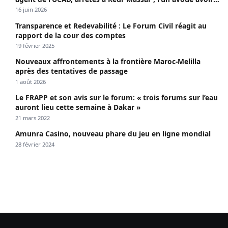
propagé le VIH depuis 2018
16 juin 2026
Transparence et Redevabilité : Le Forum Civil réagit au
rapport de la cour des comptes
19 février 2025
Nouveaux affrontements à la frontière Maroc-Melilla
après des tentatives de passage
1 août 2026
Le FRAPP et son avis sur le forum: « trois forums sur l’eau
auront lieu cette semaine à Dakar »
21 mars 2022
Amunra Casino, nouveau phare du jeu en ligne mondial
28 février 2024