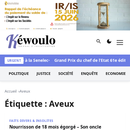
Aller au contenu
Rechercher
Men
Kéwoulo, le premier site d'information et d'investigation d
ndale face à la Senelec
Grand Prix du chef de l’Etat 61e édition
URGENT
POLITIQUE
JUSTICE
SOCIÉTÉ
ENQUÊTE
ECONOMIE
Accueil
Aveux
Étiquette :
Aveux
Nourrisson de 18 mois égorgé – Son oncle explique pourqu
FAITS DIVERS & INSOLITES
Nourrisson de 18 mois égorgé – Son oncle