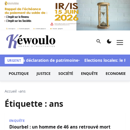
Aller au contenu
Rechercher
Men
Kéwoulo, le premier site d'information et d'investigation d
ts et de la déclaration de patrimoine
Elections locales: le FDR
URGENT
POLITIQUE
JUSTICE
SOCIÉTÉ
ENQUÊTE
ECONOMIE
Accueil
ans
Étiquette :
ans
Diourbel : un homme de 46 ans retrouvé mort dans un b
ENQUÊTE
Diourbel : un homme de 46 ans retrouvé mort