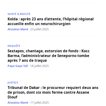
Kolda : après 23 ans d’attente, l’hôpital régional accueill
SANTÉ & BEAUTÉ
Kolda : après 23 ans d’attente, l’hôpital régional
accueille enfin un neurochirurgien
Aïssatou Mané
23 juillet 2025
Sextapes, chantage, extorsion de fonds : Kocc Barma, l’
ENQUÊTE
Sextapes, chantage, extorsion de fonds : Kocc
Barma, l’administrateur de Seneporno tombe
après 7 ans de traque
Pape Gaye Tall
18 juillet 2025
Tribunal de Dakar : le procureur requiert deux ans de pr
JUSTICE
Tribunal de Dakar : le procureur requiert deux ans
de prison, dont six mois ferme contre Assane
Diouf
Aïssatou Mané
17 juillet 2025