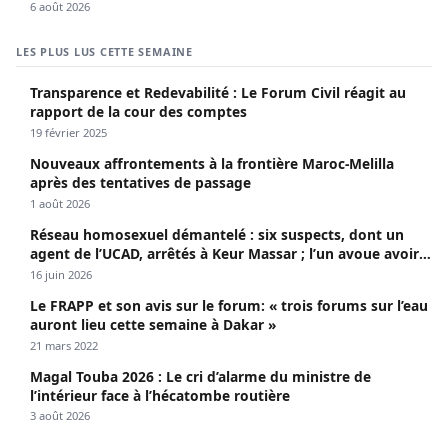
6 août 2026
LES PLUS LUS CETTE SEMAINE
Transparence et Redevabilité : Le Forum Civil réagit au
rapport de la cour des comptes
19 février 2025
Nouveaux affrontements à la frontière Maroc-Melilla
après des tentatives de passage
1 août 2026
Réseau homosexuel démantelé : six suspects, dont un
agent de l’UCAD, arrêtés à Keur Massar ; l’un avoue avoir
propagé le VIH depuis 2018
16 juin 2026
Le FRAPP et son avis sur le forum: « trois forums sur l’eau
auront lieu cette semaine à Dakar »
21 mars 2022
Magal Touba 2026 : Le cri d’alarme du ministre de
l’intérieur face à l’hécatombe routière
3 août 2026