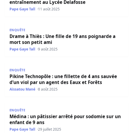
entraînement au Lycée Delafosse
Pape Gaye Tall
11 août 2025
Drame à Thiès : Une fille de 19 ans poignarde a mort son 
ENQUÊTE
Drame à Thiès : Une fille de 19 ans poignarde a
mort son petit ami
Pape Gaye Tall
9 août 2025
Pikine Technopôle : une fillette de 4 ans sauvée d’un viol
ENQUÊTE
Pikine Technopôle : une fillette de 4 ans sauvée
d’un viol par un agent des Eaux et Forêts
Aïssatou Mané
8 août 2025
​Médina : un pâtissier arrêté pour sodomie sur un enfant
ENQUÊTE
​Médina : un pâtissier arrêté pour sodomie sur un
enfant de 9 ans
Pape Gaye Tall
29 juillet 2025