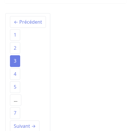
← Précédent
1
2
3
4
5
…
7
Suivant →