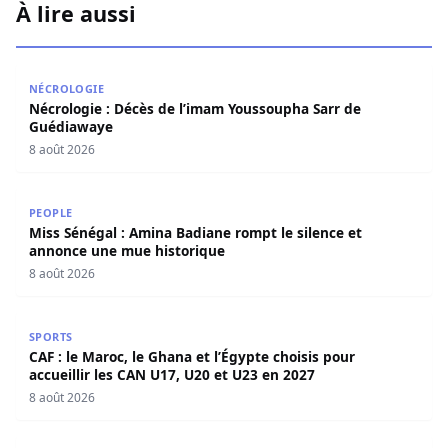
À lire aussi
Nécrologie : Décès de l’imam Youssoupha Sarr de Guédi
NÉCROLOGIE
Nécrologie : Décès de l’imam Youssoupha Sarr de
Guédiawaye
8 août 2026
Miss Sénégal : Amina Badiane rompt le silence et annon
PEOPLE
Miss Sénégal : Amina Badiane rompt le silence et
annonce une mue historique
8 août 2026
CAF : le Maroc, le Ghana et l’Égypte choisis pour accueill
SPORTS
CAF : le Maroc, le Ghana et l’Égypte choisis pour
accueillir les CAN U17, U20 et U23 en 2027
8 août 2026
Crise Sonko–Diomaye : Mimi Touré livre sa lecture de la s