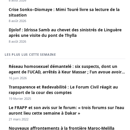
8 août 2026
Crise Sonko–Diomaye : Mimi Touré livre sa lecture de la
situation
8 août 2026
Djolof : Idrissa Samb au chevet des sinistrés de Linguère
après une visite du pont de Thylla
8 août 2026
LES PLUS LUS CETTE SEMAINE
Réseau homosexuel démantelé : six suspects, dont un
agent de l’UCAD, arrêtés à Keur Massar ; l’un avoue avoir
propagé le VIH depuis 2018
16 juin 2026
Transparence et Redevabilité : Le Forum Civil réagit au
rapport de la cour des comptes
19 février 2025
Le FRAPP et son avis sur le forum: « trois forums sur l’eau
auront lieu cette semaine à Dakar »
21 mars 2022
Nouveaux affrontements à la frontière Maroc-Melilla