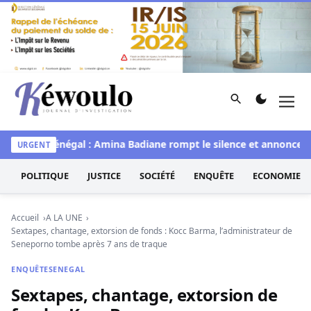
Aller au contenu
Rechercher
Men
Kéwoulo, le premier site d'information et d'investigation d
Miss Sénégal : Amina Badiane rompt le silence et annonce un
URGENT
POLITIQUE
JUSTICE
SOCIÉTÉ
ENQUÊTE
ECONOMIE
Accueil
A LA UNE
Sextapes, chantage, extorsion de fonds : Kocc Barma, l’administrateur de
Seneporno tombe après 7 ans de traque
ENQUÊTE
SENEGAL
Sextapes, chantage, extorsion de