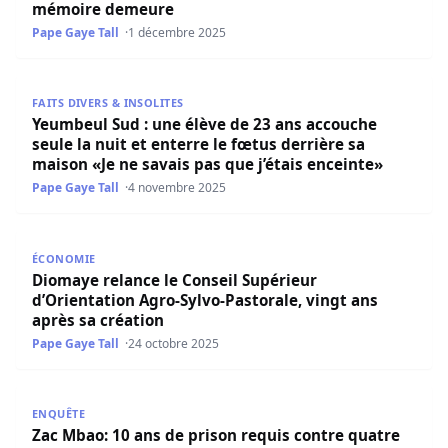
mémoire demeure
Pape Gaye Tall
1 décembre 2025
Yeumbeul Sud : une élève de 23 ans accouche seule la nuit
FAITS DIVERS & INSOLITES
Yeumbeul Sud : une élève de 23 ans accouche
seule la nuit et enterre le fœtus derrière sa
maison «Je ne savais pas que j’étais enceinte»
Pape Gaye Tall
4 novembre 2025
Diomaye relance le Conseil Supérieur d’Orientation Agro-
ÉCONOMIE
Diomaye relance le Conseil Supérieur
d’Orientation Agro-Sylvo-Pastorale, vingt ans
après sa création
Pape Gaye Tall
24 octobre 2025
Zac Mbao: 10 ans de prison requis contre quatre employé
ENQUÊTE
Zac Mbao: 10 ans de prison requis contre quatre