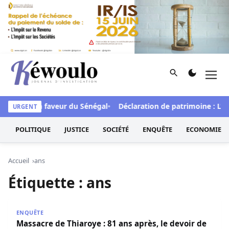
Aller au contenu
Rechercher
Men
Kéwoulo, le premier site d'information et d'investigation d
de FCFA en faveur du Sénégal
Déclaration de patrimoine : L’Osi
URGENT
POLITIQUE
JUSTICE
SOCIÉTÉ
ENQUÊTE
ECONOMIE
Accueil
ans
Étiquette :
ans
Massacre de Thiaroye : 81 ans après, le devoir de mémo
ENQUÊTE
Massacre de Thiaroye : 81 ans après, le devoir de