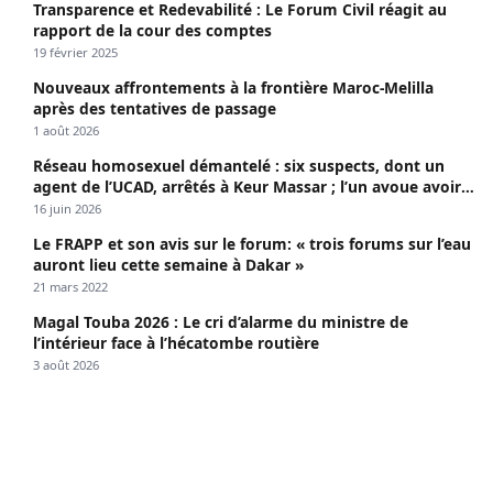
Transparence et Redevabilité : Le Forum Civil réagit au
rapport de la cour des comptes
19 février 2025
Nouveaux affrontements à la frontière Maroc-Melilla
après des tentatives de passage
1 août 2026
Réseau homosexuel démantelé : six suspects, dont un
agent de l’UCAD, arrêtés à Keur Massar ; l’un avoue avoir
propagé le VIH depuis 2018
16 juin 2026
Le FRAPP et son avis sur le forum: « trois forums sur l’eau
auront lieu cette semaine à Dakar »
21 mars 2022
Magal Touba 2026 : Le cri d’alarme du ministre de
l’intérieur face à l’hécatombe routière
3 août 2026