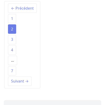
← Précédent
1
2
3
4
…
7
Suivant →