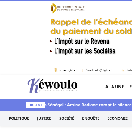
Aller au contenu
A LA UNE
P
Kéwoulo, le premier site d'information et d'inves
uédiawaye
Miss Sénégal : Amina Badiane rompt le silence et a
URGENT
POLITIQUE
JUSTICE
SOCIÉTÉ
ENQUÊTE
ECONOMIE