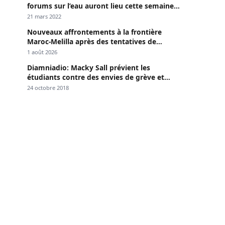
forums sur l’eau auront lieu cette semaine à
Dakar »
21 mars 2022
Nouveaux affrontements à la frontière
Maroc-Melilla après des tentatives de
passage
1 août 2026
Diamniadio: Macky Sall prévient les
étudiants contre des envies de grève et
menace
24 octobre 2018