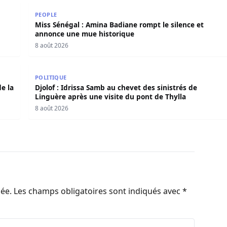
 de Guédiawaye
Miss Sénégal : Amina Badiane rompt le silence et 
PEOPLE
Miss Sénégal : Amina Badiane rompt le silence et
annonce une mue historique
8 août 2026
e de la situation
Djolof : Idrissa Samb au chevet des sinistrés de Lin
POLITIQUE
e la
Djolof : Idrissa Samb au chevet des sinistrés de
Linguère après une visite du pont de Thylla
8 août 2026
iée.
Les champs obligatoires sont indiqués avec
*