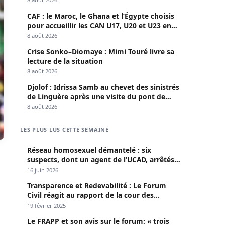
CAF : le Maroc, le Ghana et l’Égypte choisis
pour accueillir les CAN U17, U20 et U23 en
2027
8 août 2026
Crise Sonko–Diomaye : Mimi Touré livre sa
lecture de la situation
8 août 2026
Djolof : Idrissa Samb au chevet des sinistrés
de Linguère après une visite du pont de
Thylla
8 août 2026
LES PLUS LUS CETTE SEMAINE
Réseau homosexuel démantelé : six
suspects, dont un agent de l’UCAD, arrêtés à
Keur Massar ; l’un avoue avoir propagé le
16 juin 2026
VIH depuis 2018
Transparence et Redevabilité : Le Forum
Civil réagit au rapport de la cour des
comptes
19 février 2025
Le FRAPP et son avis sur le forum: « trois