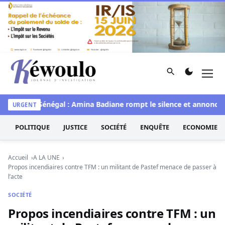
Aller au contenu
Rechercher
Men
Kéwoulo, le premier site d'information et d'investigation d
e
Miss Sénégal : Amina Badiane rompt le silence et annonce u
URGENT
POLITIQUE
JUSTICE
SOCIÉTÉ
ENQUÊTE
ECONOMIE
Accueil
A LA UNE
Propos incendiaires contre TFM : un militant de Pastef menace de passer à
l’acte
SOCIÉTÉ
Propos incendiaires contre TFM : un