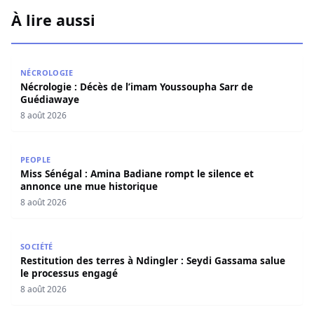
À lire aussi
Nécrologie : Décès de l’imam Youssoupha Sarr de Guédi
NÉCROLOGIE
Nécrologie : Décès de l’imam Youssoupha Sarr de
Guédiawaye
8 août 2026
Miss Sénégal : Amina Badiane rompt le silence et annon
PEOPLE
Miss Sénégal : Amina Badiane rompt le silence et
annonce une mue historique
8 août 2026
Restitution des terres à Ndingler : Seydi Gassama salue 
SOCIÉTÉ
Restitution des terres à Ndingler : Seydi Gassama salue
le processus engagé
8 août 2026