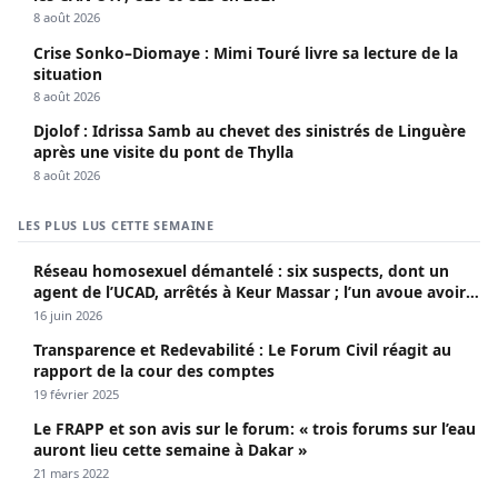
8 août 2026
Crise Sonko–Diomaye : Mimi Touré livre sa lecture de la
situation
8 août 2026
Djolof : Idrissa Samb au chevet des sinistrés de Linguère
après une visite du pont de Thylla
8 août 2026
LES PLUS LUS CETTE SEMAINE
Réseau homosexuel démantelé : six suspects, dont un
agent de l’UCAD, arrêtés à Keur Massar ; l’un avoue avoir
propagé le VIH depuis 2018
16 juin 2026
Transparence et Redevabilité : Le Forum Civil réagit au
rapport de la cour des comptes
19 février 2025
Le FRAPP et son avis sur le forum: « trois forums sur l’eau
auront lieu cette semaine à Dakar »
21 mars 2022