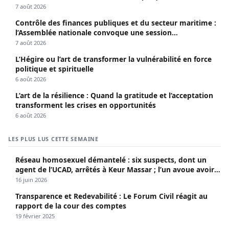
7 août 2026
Contrôle des finances publiques et du secteur maritime :
l’Assemblée nationale convoque une session
extraordinaire
7 août 2026
L’Hégire ou l’art de transformer la vulnérabilité en force
politique et spirituelle
6 août 2026
L’art de la résilience : Quand la gratitude et l’acceptation
transforment les crises en opportunités
6 août 2026
LES PLUS LUS CETTE SEMAINE
Réseau homosexuel démantelé : six suspects, dont un
agent de l’UCAD, arrêtés à Keur Massar ; l’un avoue avoir
propagé le VIH depuis 2018
16 juin 2026
Transparence et Redevabilité : Le Forum Civil réagit au
rapport de la cour des comptes
19 février 2025