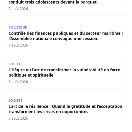
conduit trois adolescents devant le parquet
7 août 2026
Contrôle des finances publiques et du secteur maritime 
POLITIQUE
Contrôle des finances publiques et du secteur maritime :
l’Assemblée nationale convoque une session
extraordinaire
7 août 2026
L’Hégire ou l’art de transformer la vulnérabilité en force po
SOCIÉTÉ
L’Hégire ou l’art de transformer la vulnérabilité en force
politique et spirituelle
6 août 2026
L’art de la résilience : Quand la gratitude et l’acceptatio
SOCIÉTÉ
L’art de la résilience : Quand la gratitude et l’acceptation
transforment les crises en opportunités
6 août 2026