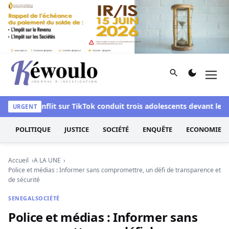
Aller au contenu
Rechercher
Men
Kéwoulo, le premier site d'information et d'investigation d
 Un conflit sur TikTok conduit trois adolescents devant le parq
URGENT
POLITIQUE
JUSTICE
SOCIÉTÉ
ENQUÊTE
ECONOMIE
Accueil
A LA UNE
Police et médias : Informer sans compromettre, un défi de transparence et
de sécurité
SENEGAL
SOCIÉTÉ
Police et médias : Informer sans