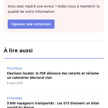
Vous avez repéré une erreur ? Aidez-nous à maintenir la
qualité de notre information.
Signaler une correction
À lire aussi
Elections locales: le FDR dénonce des retards et réclame u
POLITIQUE
Elections locales: le FDR dénonce des retards et réclame
un calendrier électoral clair
6 août 2026
9.600 voyageurs transportés : Les GTS dressent un bilan 
ÉCONOMIE
9.600 voyageurs transportés : Les GTS dressent un bilan
positif du Magal