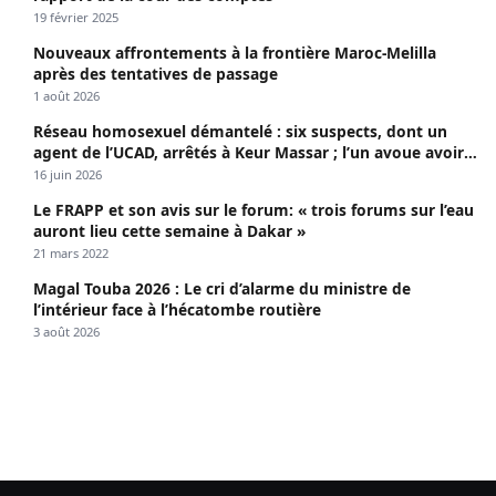
19 février 2025
Nouveaux affrontements à la frontière Maroc-Melilla
après des tentatives de passage
1 août 2026
Réseau homosexuel démantelé : six suspects, dont un
agent de l’UCAD, arrêtés à Keur Massar ; l’un avoue avoir
propagé le VIH depuis 2018
16 juin 2026
Le FRAPP et son avis sur le forum: « trois forums sur l’eau
auront lieu cette semaine à Dakar »
21 mars 2022
Magal Touba 2026 : Le cri d’alarme du ministre de
l’intérieur face à l’hécatombe routière
3 août 2026