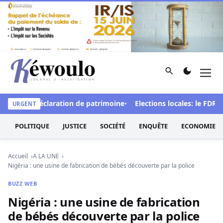
Aller au contenu
Rechercher
Men
Kéwoulo, le premier site d'information et d'investigation d
t de la déclaration de patrimoine
Elections locales: le FDR dén
URGENT
POLITIQUE
JUSTICE
SOCIÉTÉ
ENQUÊTE
ECONOMIE
Accueil
A LA UNE
Nigéria : une usine de fabrication de bébés découverte par la police
BUZZ WEB
Nigéria : une usine de fabrication
de bébés découverte par la police