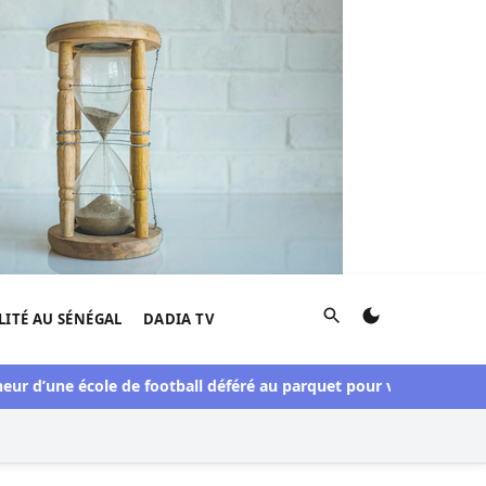
Rechercher
LITÉ AU SÉNÉGAL
DADIA TV
d’une école de football déféré au parquet pour viols répétés sur