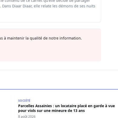
 le contenu de ce carnet qu'elle décidé de partager
 Dans Diaar Diaar, elle relate les démons de ses nuits
s à maintenir la qualité de notre information.
da charge Diomaye Faye
Parcelles Assainies : un locataire placé en garde à 
SOCIÉTÉ
Parcelles Assainies : un locataire placé en garde à vue
pour viols sur une mineure de 13 ans
8 août 2026