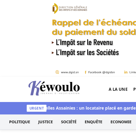
Aller au contenu
A LA UNE
P
Kéwoulo, le premier site d'information et d'inves
maye Faye
Parcelles Assainies : un locataire placé en garde à v
URGENT
POLITIQUE
JUSTICE
SOCIÉTÉ
ENQUÊTE
ECONOMIE