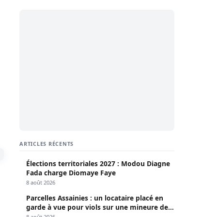
ARTICLES RÉCENTS
Élections territoriales 2027 : Modou Diagne
Fada charge Diomaye Faye
8 août 2026
Parcelles Assainies : un locataire placé en
garde à vue pour viols sur une mineure de
13 ans
8 août 2026