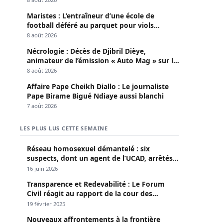
Maristes : L’entraîneur d’une école de
football déféré au parquet pour viols
répétés sur mineurs
8 août 2026
Nécrologie : Décès de Djibril Dièye,
animateur de l’émission « Auto Mag » sur la
TFM
8 août 2026
Affaire Pape Cheikh Diallo : Le journaliste
Pape Birame Bigué Ndiaye aussi blanchi
7 août 2026
LES PLUS LUS CETTE SEMAINE
Réseau homosexuel démantelé : six
suspects, dont un agent de l’UCAD, arrêtés à
Keur Massar ; l’un avoue avoir propagé le
16 juin 2026
VIH depuis 2018
Transparence et Redevabilité : Le Forum
Civil réagit au rapport de la cour des
comptes
19 février 2025
Nouveaux affrontements à la frontière