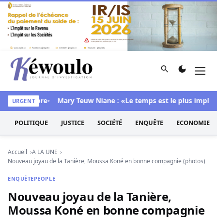
Aller au contenu
Rechercher
Men
Kéwoulo, le premier site d'information et d'investigation d
s sa chambre
Mary Teuw Niane : «Le temps est le plus implacabl
URGENT
POLITIQUE
JUSTICE
SOCIÉTÉ
ENQUÊTE
ECONOMIE
Accueil
A LA UNE
Nouveau joyau de la Tanière, Moussa Koné en bonne compagnie (photos)
ENQUÊTE
PEOPLE
Nouveau joyau de la Tanière,
Moussa Koné en bonne compagnie