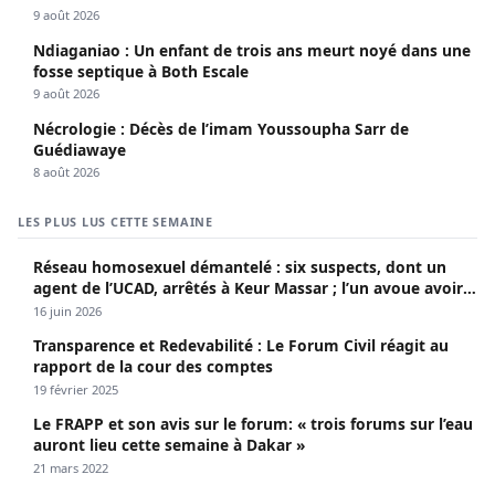
9 août 2026
Ndiaganiao : Un enfant de trois ans meurt noyé dans une
fosse septique à Both Escale
9 août 2026
Nécrologie : Décès de l’imam Youssoupha Sarr de
Guédiawaye
8 août 2026
LES PLUS LUS CETTE SEMAINE
Réseau homosexuel démantelé : six suspects, dont un
agent de l’UCAD, arrêtés à Keur Massar ; l’un avoue avoir
propagé le VIH depuis 2018
16 juin 2026
Transparence et Redevabilité : Le Forum Civil réagit au
rapport de la cour des comptes
19 février 2025
Le FRAPP et son avis sur le forum: « trois forums sur l’eau
auront lieu cette semaine à Dakar »
21 mars 2022