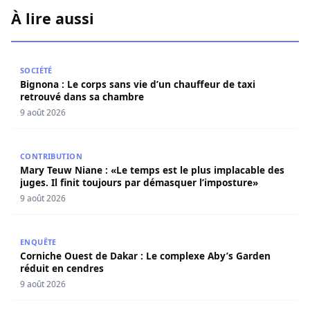
À lire aussi
Bignona : Le corps sans vie d’un chauffeur de taxi retro
SOCIÉTÉ
Bignona : Le corps sans vie d’un chauffeur de taxi
retrouvé dans sa chambre
9 août 2026
Mary Teuw Niane : «Le temps est le plus implacable des ju
CONTRIBUTION
Mary Teuw Niane : «Le temps est le plus implacable des
juges. Il finit toujours par démasquer l’imposture»
9 août 2026
Corniche Ouest de Dakar : Le complexe Aby’s Garden réd
ENQUÊTE
Corniche Ouest de Dakar : Le complexe Aby’s Garden
réduit en cendres
9 août 2026