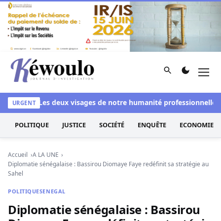
Aller au contenu
Rechercher
Men
Kéwoulo, le premier site d'information et d'investigation d
anchi
Les deux visages de notre humanité professionnelle : En
URGENT
POLITIQUE
JUSTICE
SOCIÉTÉ
ENQUÊTE
ECONOMIE
Accueil
A LA UNE
Diplomatie sénégalaise : Bassirou Diomaye Faye redéfinit sa stratégie au
Sahel
POLITIQUE
SENEGAL
Diplomatie sénégalaise : Bassirou