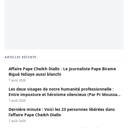
ARTICLES RÉCENTS
Affaire Pape Cheikh Diallo : Le journaliste Pape Birame
Bigué Ndiaye aussi blanchi
7 août 2026
Les deux visages de notre humanité professionnelle :
Entre imposture et héroïsme silencieux (Par Pr Moussa
Seydi)
7 août 2026
Dernière minute : Voici les 23 personnes libérées dans
l’affaire Pape Cheikh Diallo
7 août 2026