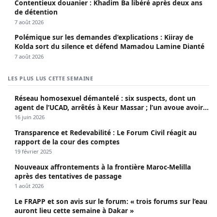
Contentieux douanier : Khadim Ba libéré après deux ans
de détention
7 août 2026
Polémique sur les demandes d’explications : Kiiray de
Kolda sort du silence et défend Mamadou Lamine Dianté
7 août 2026
LES PLUS LUS CETTE SEMAINE
Réseau homosexuel démantelé : six suspects, dont un
agent de l’UCAD, arrêtés à Keur Massar ; l’un avoue avoir
propagé le VIH depuis 2018
16 juin 2026
Transparence et Redevabilité : Le Forum Civil réagit au
rapport de la cour des comptes
19 février 2025
Nouveaux affrontements à la frontière Maroc-Melilla
après des tentatives de passage
1 août 2026
Le FRAPP et son avis sur le forum: « trois forums sur l’eau
auront lieu cette semaine à Dakar »