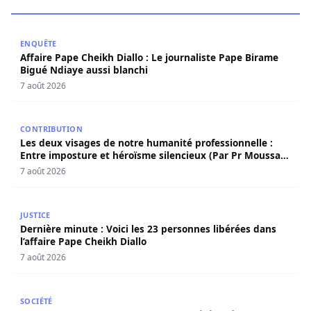
Affaire Pape Cheikh Diallo : Le journaliste Pape Birame B
ENQUÊTE
Affaire Pape Cheikh Diallo : Le journaliste Pape Birame
Bigué Ndiaye aussi blanchi
7 août 2026
Les deux visages de notre humanité professionnelle : Ent
CONTRIBUTION
Les deux visages de notre humanité professionnelle :
Entre imposture et héroïsme silencieux (Par Pr Moussa
Seydi)
7 août 2026
Dernière minute : Voici les 23 personnes libérées dans l’a
JUSTICE
Dernière minute : Voici les 23 personnes libérées dans
l’affaire Pape Cheikh Diallo
7 août 2026
Contentieux douanier : Khadim Ba libéré après deux ans 
SOCIÉTÉ