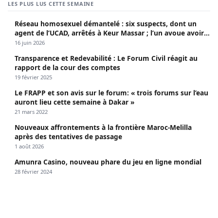
LES PLUS LUS CETTE SEMAINE
Réseau homosexuel démantelé : six suspects, dont un
agent de l’UCAD, arrêtés à Keur Massar ; l’un avoue avoir
propagé le VIH depuis 2018
16 juin 2026
Transparence et Redevabilité : Le Forum Civil réagit au
rapport de la cour des comptes
19 février 2025
Le FRAPP et son avis sur le forum: « trois forums sur l’eau
auront lieu cette semaine à Dakar »
21 mars 2022
Nouveaux affrontements à la frontière Maroc-Melilla
après des tentatives de passage
1 août 2026
Amunra Casino, nouveau phare du jeu en ligne mondial
28 février 2024