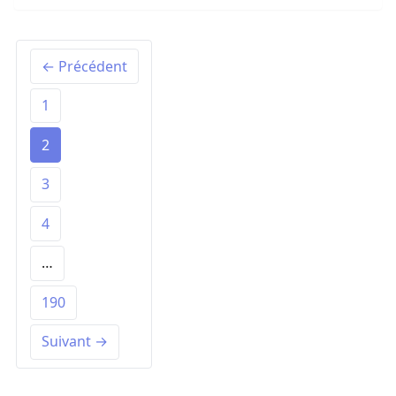
← Précédent
1
2
3
4
…
190
Suivant →