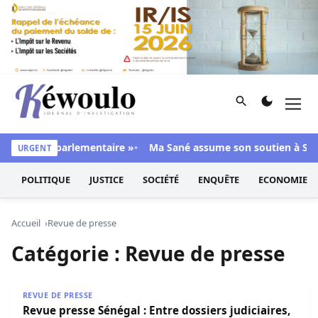
Aller au contenu
Rechercher
Men
Kéwoulo, le premier site d'information et d'investigation d
e majorité parlementaire »
Ma Sané assume son soutien à Sonko
URGENT
POLITIQUE
JUSTICE
SOCIÉTÉ
ENQUÊTE
ECONOMIE
Accueil
Revue de presse
Catégorie :
Revue de presse
Revue presse Sénégal : Entre dossiers judiciaires, action
REVUE DE PRESSE
Revue presse Sénégal : Entre dossiers judiciaires,