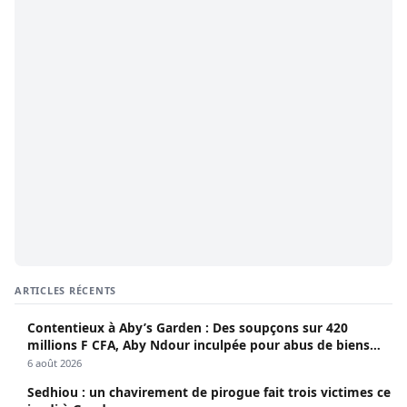
ARTICLES RÉCENTS
Contentieux à Aby’s Garden : Des soupçons sur 420
millions F CFA, Aby Ndour inculpée pour abus de biens
sociaux
6 août 2026
Sedhiou : un chavirement de pirogue fait trois victimes ce