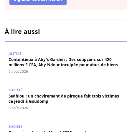
À lire aussi
Contentieux à Aby’s Garden : Des soupçons sur 420 milli
JUSTICE
Contentieux à Aby’s Garden : Des soupçons sur 420
millions F CFA, Aby Ndour inculpée pour abus de biens
sociaux
6 août 2026
Sedhiou : un chavirement de pirogue fait trois victimes 
SOCIÉTÉ
Sedhiou : un chavirement de pirogue fait trois victimes
ce jeudi à Goudomp
6 août 2026
Bilan sécuritaire du Magal 2026 : la police a saisi une i
SOCIÉTÉ