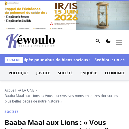
Aller au contenu
Rechercher
Men
Kéwoulo, le premier site d'information et d'investigation d
dour inculpée pour abus de biens sociaux
Sedhiou : un chavire
URGENT
POLITIQUE
JUSTICE
SOCIÉTÉ
ENQUÊTE
ECONOMIE
Accueil
A LA UNE
Baaba Maal aux Lions : « Vous inscrivez vos noms en lettres d’or sur les
plus belles pages de notre histoire »
SOCIÉTÉ
Baaba Maal aux Lions : « Vous