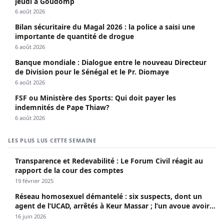
jeudi à Goudomp
6 août 2026
Bilan sécuritaire du Magal 2026 : la police a saisi une
importante de quantité de drogue
6 août 2026
Banque mondiale : Dialogue entre le nouveau Directeur
de Division pour le Sénégal et le Pr. Diomaye
6 août 2026
FSF ou Ministère des Sports: Qui doit payer les
indemnités de Pape Thiaw?
6 août 2026
LES PLUS LUS CETTE SEMAINE
Transparence et Redevabilité : Le Forum Civil réagit au
rapport de la cour des comptes
19 février 2025
Réseau homosexuel démantelé : six suspects, dont un
agent de l’UCAD, arrêtés à Keur Massar ; l’un avoue avoir
propagé le VIH depuis 2018
16 juin 2026