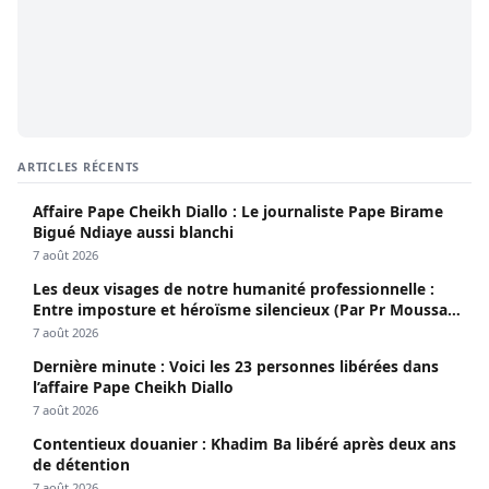
ARTICLES RÉCENTS
Affaire Pape Cheikh Diallo : Le journaliste Pape Birame
Bigué Ndiaye aussi blanchi
7 août 2026
Les deux visages de notre humanité professionnelle :
Entre imposture et héroïsme silencieux (Par Pr Moussa
Seydi)
7 août 2026
Dernière minute : Voici les 23 personnes libérées dans
l’affaire Pape Cheikh Diallo
7 août 2026
Contentieux douanier : Khadim Ba libéré après deux ans
de détention
7 août 2026