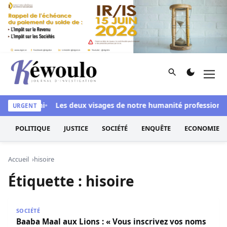
Aller au contenu
Rechercher
Men
Kéwoulo, le premier site d'information et d'investigation d
ussi blanchi
Les deux visages de notre humanité professionnell
URGENT
POLITIQUE
JUSTICE
SOCIÉTÉ
ENQUÊTE
ECONOMIE
Accueil
hisoire
Étiquette :
hisoire
Baaba Maal aux Lions : « Vous inscrivez vos noms en lettre
SOCIÉTÉ
Baaba Maal aux Lions : « Vous inscrivez vos noms