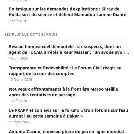
Polémique sur les demandes d’explications : Kiiray de
Kolda sort du silence et défend Mamadou Lamine Dianté
7 août 2026
LES PLUS LUS CETTE SEMAINE
Réseau homosexuel démantelé : six suspects, dont un
agent de l’UCAD, arrêtés à Keur Massar ; l’un avoue avoir
propagé le VIH depuis 2018
16 juin 2026
Transparence et Redevabilité : Le Forum Civil réagit au
rapport de la cour des comptes
19 février 2025
Nouveaux affrontements à la frontière Maroc-Melilla
après des tentatives de passage
1 août 2026
Le FRAPP et son avis sur le forum: « trois forums sur l’eau
auront lieu cette semaine à Dakar »
21 mars 2022
Amunra Casino, nouveau phare du jeu en ligne mondial