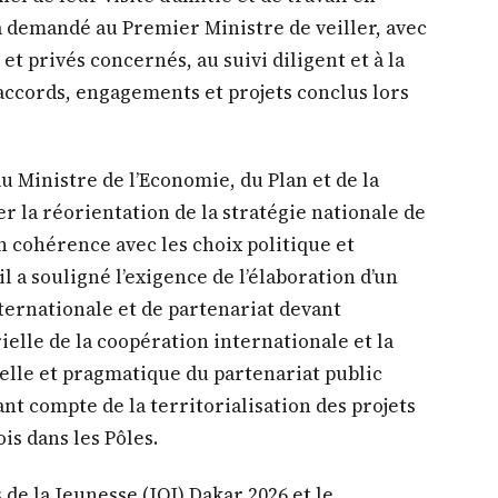
ernationale et de partenariat devant
ielle de la coopération internationale et la
lle et pragmatique du partenariat public
nt compte de la territorialisation des projets
is dans les Pôles.
de la Jeunesse (JOJ) Dakar 2026 et le
ive chez les jeunes doivent favoriser le
 notamment des communes, en infrastructures
rmes. Le Président de la République a
Sports d’accélérer, en relation avec le
t, la mise en œuvre du programme national de
rtives en veillant notamment à l’accélération
es JOJ, mais également à la relance des