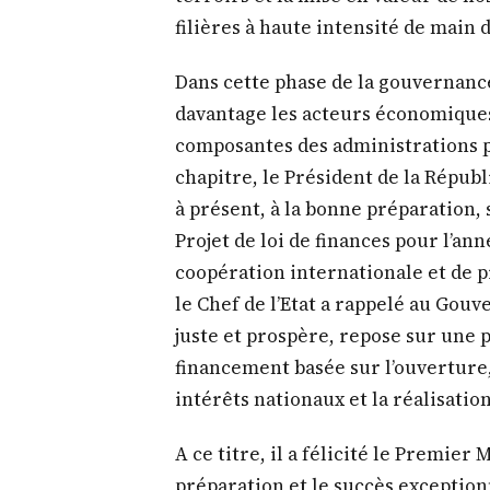
le Chef de l’Etat a rappelé au Gou
juste et prospère, repose sur une p
financement basée sur l’ouverture,
intérêts nationaux et la réalisati
A ce titre, il a félicité le Premier
préparation et le succès exceptionn
République populaire de Chine. Il 
les Ministres et les acteurs publics
matérialisation rapide de tous les
de cette importante visite.
Dans la même lancée, il a indiqué a
Coopération la nécessité de finalis
développement du secteur privé en
économique de l’Etat. Par ailleurs, 