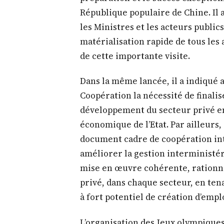
document cadre de coopération int
améliorer la gestion interministér
mise en œuvre cohérente, rationne
privé, dans chaque secteur, en tena
à fort potentiel de création d’emplo
L’organisation des Jeux olympiques 
développement de la pratique sport
maillage du territoire national,
sportives fonctionnelles et aux no
demandé au Ministre en charge des 
Ministre des Finances et du Budge
construction d’infrastructures spo
des travaux prévus dans le cadre d
chantiers inachevés.