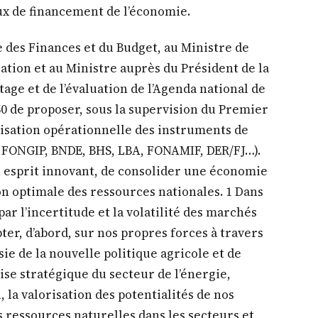
on optimale des ressources nationales. 1 Dans
r l’incertitude et la volatilité des marchés
pter, d’abord, sur nos propres forces à travers
e de la nouvelle politique agricole et de
ise stratégique du secteur de l’énergie,
n, la valorisation des potentialités de nos
s ressources naturelles dans les secteurs et
d’œuvre.
publique, il s’agit aussi de mobiliser
 nationaux et internationaux et toutes les
ubliques et parapubliques. Pour clore ce
ique a invité le Premier Ministre à veiller, dès
 selon les priorités et programmes validés, du
née 2026. Evoquant la nouvelle stratégie de
romotion des partenariats public-privé (PPP),