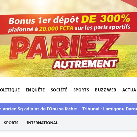
OLITIQUE
ENQUÊTE
SOCIÉTÉ
SPORTS
BUZZ WEB
ACTUA
tigation de l'Afrique.
cien Sg adjoint de l’Onu se lâche
Tribunal : Lamignou Darou et 
SPORTS
INTERNATIONAL
des Ministres du Jeudi 03 Juillet 2025
qué du Conseil des
 03 Juillet 2025
 lecture