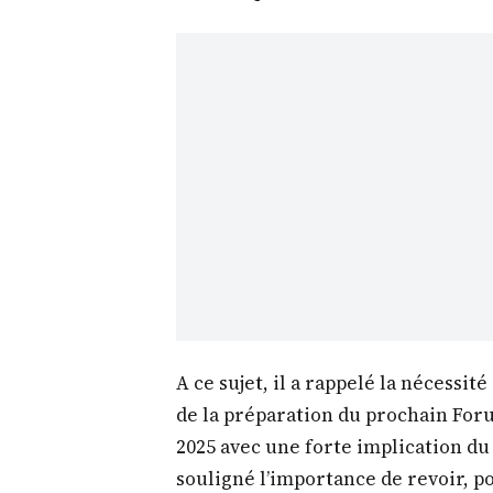
A ce sujet, il a rappelé la nécessit
de la préparation du prochain Foru
2025 avec une forte implication du s
souligné l’importance de revoir, po
dispositifs et mécanismes nationa
A ce titre, il a demandé au Ministr
l’Economie, du Plan et de la Coopé
République chargé du suivi du pilot
Transformation Vision Sénégal 205
Ministre, une stratégie de rationa
financement publics (CDC, FONSIS,
Cette stratégie permettra, dans u