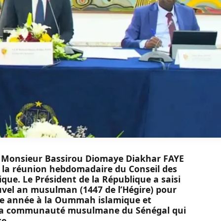
ce, Monsieur Bassirou Diomaye Diakhar FAYE
25, la réunion hebdomadaire du Conseil des
ique. Le Président de la République a saisi
uvel an musulman (1447 de l’Hégire) pour
e année à la Oummah islamique et
à la communauté musulmane du Sénégal qui
te.
vote de la Loi de Finances rectificative 2025, le
ation budgétaire et les perspectives de
enue de cet exercice dans la sérénité et le
 régissent le fonctionnement régulier des
t égard, il a félicité le Gouvernement et
e préparation et la qualité des débats qui ont
la situation globale des finances publiques
terventions sociales de l’Etat dans la mise en