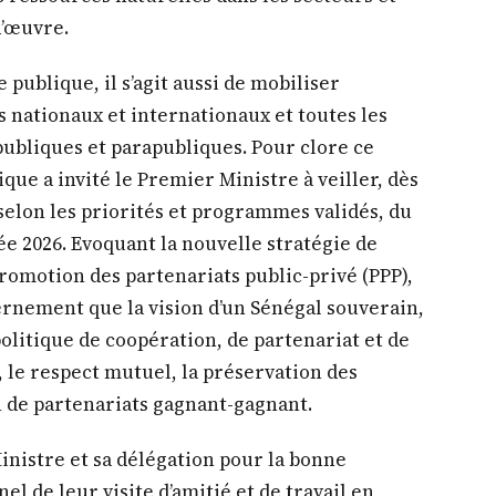
vernement que la vision d’un Sénégal souverain,
olitique de coopération, de partenariat et de
 le respect mutuel, la préservation des
on de partenariats gagnant-gagnant.
 Ministre et sa délégation pour la bonne
el de leur visite d’amitié et de travail en
a demandé au Premier Ministre de veiller, avec
 et privés concernés, au suivi diligent et à la
 accords, engagements et projets conclus lors
u Ministre de l’Economie, du Plan et de la
er la réorientation de la stratégie nationale de
 cohérence avec les choix politique et
il a souligné l’exigence de l’élaboration d’un