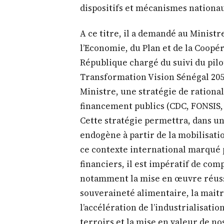
endogène à partir de la mobilisati
ce contexte international marqué pa
financiers, il est impératif de com
notamment la mise en œuvre réussi
souveraineté alimentaire, la maitr
l’accélération de l’industrialisatio
terroirs et la mise en valeur de no
filières à haute intensité de main 
Dans cette phase de la gouvernance 
davantage les acteurs économiques
composantes des administrations p
chapitre, le Président de la Républ
à présent, à la bonne préparation,
Projet de loi de finances pour l’an
coopération internationale et de p