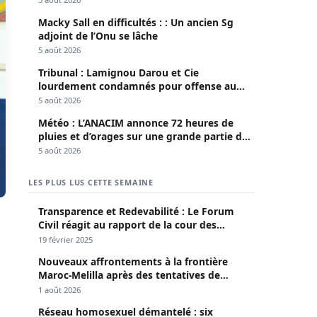
LES PLUS LUS CETTE SEMAINE
Transparence et Redevabilité : Le Forum
Civil réagit au rapport de la cour des
comptes
19 février 2025
Nouveaux affrontements à la frontière
Maroc-Melilla après des tentatives de
passage
1 août 2026
Réseau homosexuel démantelé : six
suspects, dont un agent de l’UCAD, arrêtés à
Keur Massar ; l’un avoue avoir propagé le
16 juin 2026
VIH depuis 2018
Le FRAPP et son avis sur le forum: « trois
forums sur l’eau auront lieu cette semaine à
Dakar »
21 mars 2022
Magal Touba 2026 : Le cri d’alarme du
ministre de l’intérieur face à l’hécatombe
routière
3 août 2026