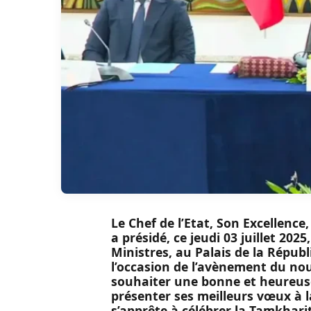
Le Chef de l’Etat, Son Excellen
a présidé, ce jeudi 03 juillet 20
Ministres, au Palais de la Républ
l’occasion de l’avènement du no
souhaiter une bonne et heureus
présenter ses meilleurs vœux 
s’apprête à célébrer la Tamkhari
Le Chef de l’Etat est revenu sur le 
bon déroulement du débat d’orient
relance économique. Il a salué la t
respect des lois et règlements qui
institutions de la République. A ce
l’Assemblée nationale pour la bonn
permis d’éclairer les citoyens sur 
ainsi que les investissements et in