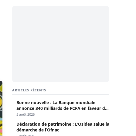
ARTICLES RÉCENTS
Bonne nouvelle : La Banque mondiale
annonce 340 milliards de FCFA en faveur du
Sénégal
5 août 2026
Déclaration de patrimoine : L’Osidea salue la
démarche de l’Ofnac
5 août 2026
Macky Sall en difficultés : : Un ancien Sg
adjoint de l’Onu se lâche
5 août 2026
Tribunal : Lamignou Darou et Cie
lourdement condamnés pour offense au
chef de l’Etat
5 août 2026
Météo : L’ANACIM annonce 72 heures de
pluies et d’orages sur une grande partie du
pays
5 août 2026