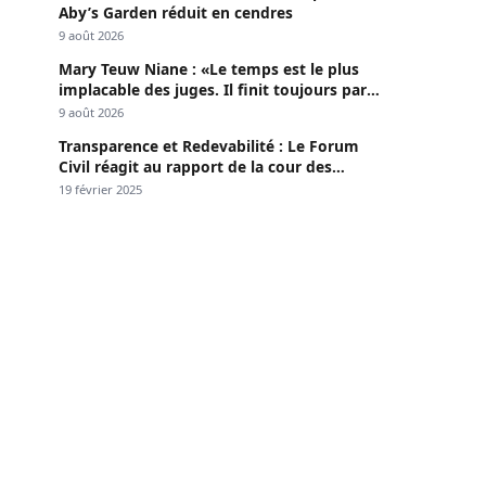
Aby’s Garden réduit en cendres
9 août 2026
Mary Teuw Niane : «Le temps est le plus
implacable des juges. Il finit toujours par
démasquer l’imposture»
9 août 2026
Transparence et Redevabilité : Le Forum
Civil réagit au rapport de la cour des
comptes
19 février 2025