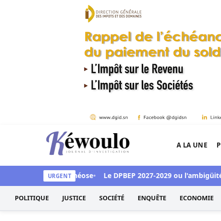
Aller au contenu
A LA UNE
P
Kéwoulo, le premier site d'information et d'inves
ccueil en apothéose
Le DPBEP 2027-2029 ou l'ambigüité d'une "co
URGENT
POLITIQUE
JUSTICE
SOCIÉTÉ
ENQUÊTE
ECONOMIE