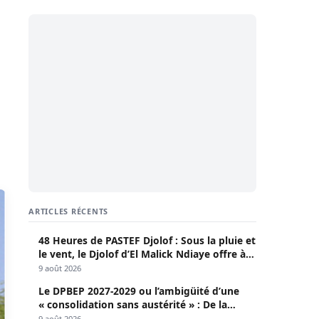
ARTICLES RÉCENTS
48 Heures de PASTEF Djolof : Sous la pluie et
le vent, le Djolof d’El Malick Ndiaye offre à
Sonko un accueil en apothéose
9 août 2026
Le DPBEP 2027-2029 ou l’ambigüité d’une
« consolidation sans austérité » : De la
rupture affichée à l’orthodoxie budgétaire,
9 août 2026