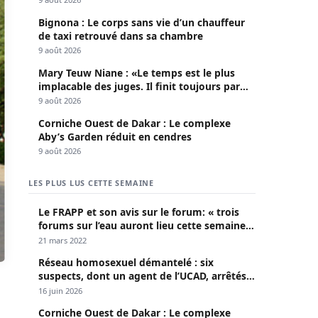
une analyse critique de la trajectoire
Bignona : Le corps sans vie d’un chauffeur
économique sénégalaise (Par Dr. Seydina
de taxi retrouvé dans sa chambre
Oumar Seye)
9 août 2026
Mary Teuw Niane : «Le temps est le plus
implacable des juges. Il finit toujours par
démasquer l’imposture»
9 août 2026
Corniche Ouest de Dakar : Le complexe
Aby’s Garden réduit en cendres
9 août 2026
LES PLUS LUS CETTE SEMAINE
Le FRAPP et son avis sur le forum: « trois
forums sur l’eau auront lieu cette semaine à
Dakar »
21 mars 2022
Réseau homosexuel démantelé : six
suspects, dont un agent de l’UCAD, arrêtés à
Keur Massar ; l’un avoue avoir propagé le
16 juin 2026
VIH depuis 2018
Corniche Ouest de Dakar : Le complexe