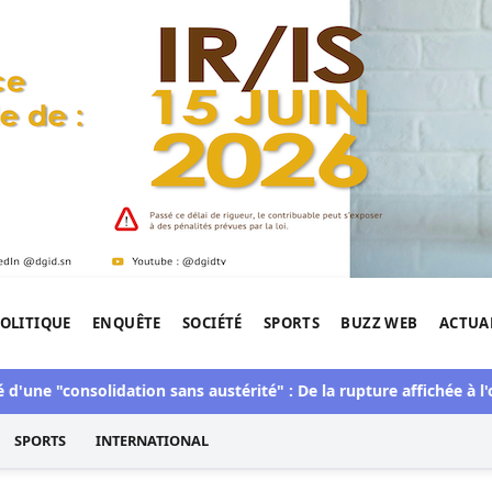
OLITIQUE
ENQUÊTE
SOCIÉTÉ
SPORTS
BUZZ WEB
ACTUA
tigation de l'Afrique.
nsolidation sans austérité" : De la rupture affichée à l'orthodox
SPORTS
INTERNATIONAL