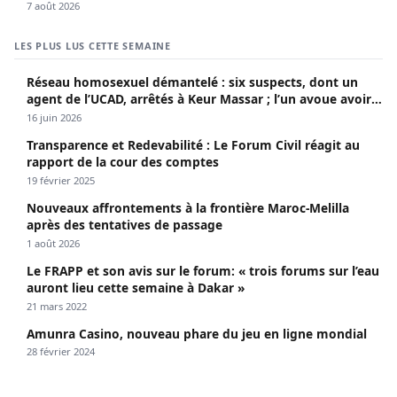
7 août 2026
LES PLUS LUS CETTE SEMAINE
Réseau homosexuel démantelé : six suspects, dont un
agent de l’UCAD, arrêtés à Keur Massar ; l’un avoue avoir
propagé le VIH depuis 2018
16 juin 2026
Transparence et Redevabilité : Le Forum Civil réagit au
rapport de la cour des comptes
19 février 2025
Nouveaux affrontements à la frontière Maroc-Melilla
après des tentatives de passage
1 août 2026
Le FRAPP et son avis sur le forum: « trois forums sur l’eau
auront lieu cette semaine à Dakar »
21 mars 2022
Amunra Casino, nouveau phare du jeu en ligne mondial
28 février 2024