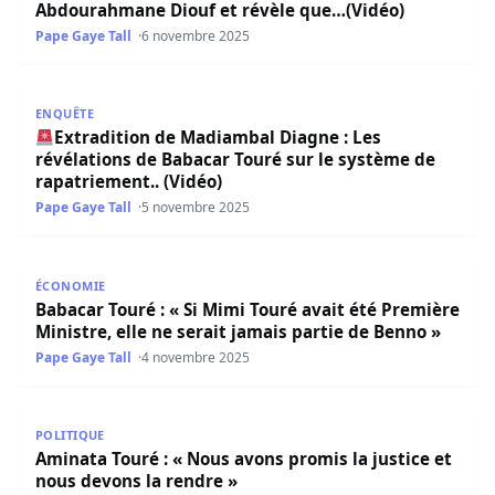
Abdourahmane Diouf et révèle que…(Vidéo)
Pape Gaye Tall
6 novembre 2025
Extradition de Madiambal Diagne : Les révélations de Bab
ENQUÊTE
Extradition de Madiambal Diagne : Les
révélations de Babacar Touré sur le système de
rapatriement.. (Vidéo)
Pape Gaye Tall
5 novembre 2025
Babacar Touré : « Si Mimi Touré avait été Première Ministr
ÉCONOMIE
Babacar Touré : « Si Mimi Touré avait été Première
Ministre, elle ne serait jamais partie de Benno »
Pape Gaye Tall
4 novembre 2025
Aminata Touré : « Nous avons promis la justice et nous d
POLITIQUE
Aminata Touré : « Nous avons promis la justice et
nous devons la rendre »