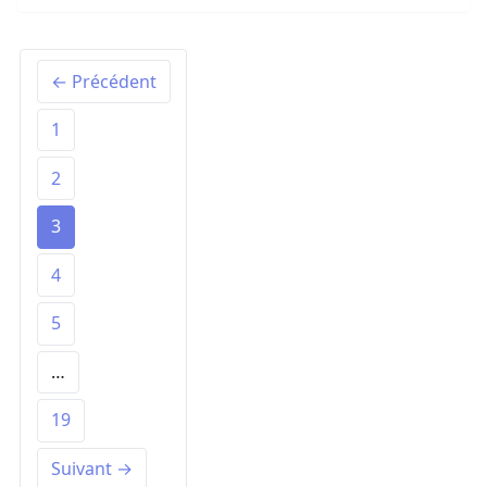
← Précédent
1
2
3
4
5
…
19
Suivant →