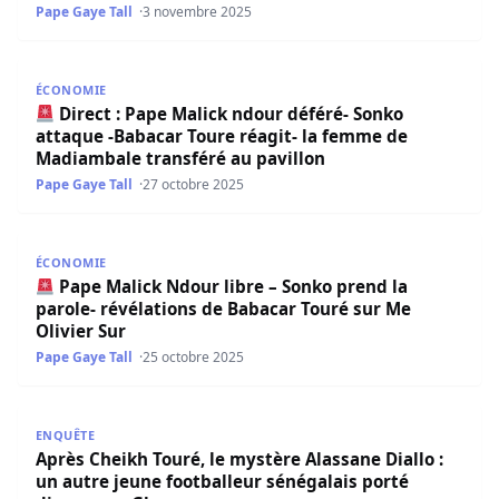
Pape Gaye Tall
3 novembre 2025
Direct : Pape Malick ndour déféré- Sonko attaque -Baba
ÉCONOMIE
Direct : Pape Malick ndour déféré- Sonko
attaque -Babacar Toure réagit- la femme de
Madiambale transféré au pavillon
Pape Gaye Tall
27 octobre 2025
Pape Malick Ndour libre – Sonko prend la parole- révéla
ÉCONOMIE
Pape Malick Ndour libre – Sonko prend la
parole- révélations de Babacar Touré sur Me
Olivier Sur
Pape Gaye Tall
25 octobre 2025
Après Cheikh Touré, le mystère Alassane Diallo : un autr
ENQUÊTE
Après Cheikh Touré, le mystère Alassane Diallo :
un autre jeune footballeur sénégalais porté