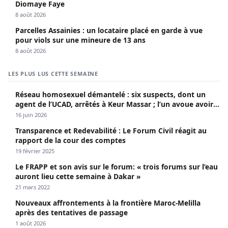
Diomaye Faye
8 août 2026
Parcelles Assainies : un locataire placé en garde à vue
pour viols sur une mineure de 13 ans
8 août 2026
LES PLUS LUS CETTE SEMAINE
Réseau homosexuel démantelé : six suspects, dont un
agent de l’UCAD, arrêtés à Keur Massar ; l’un avoue avoir
propagé le VIH depuis 2018
16 juin 2026
Transparence et Redevabilité : Le Forum Civil réagit au
rapport de la cour des comptes
19 février 2025
Le FRAPP et son avis sur le forum: « trois forums sur l’eau
auront lieu cette semaine à Dakar »
21 mars 2022
Nouveaux affrontements à la frontière Maroc-Melilla
après des tentatives de passage
1 août 2026