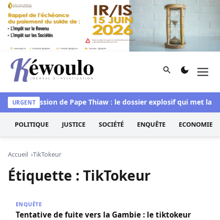
Aller au contenu
Rechercher
Men
Kéwoulo, le premier site d'information et d'investigation d
 »
Succession de Pape Thiaw : le dossier explosif qui met la FS
URGENT
POLITIQUE
JUSTICE
SOCIÉTÉ
ENQUÊTE
ECONOMIE
Accueil
TikTokeur
Étiquette :
TikTokeur
Tentative de fuite vers la Gambie : le tiktokeur Zale Mbay
ENQUÊTE
Tentative de fuite vers la Gambie : le tiktokeur