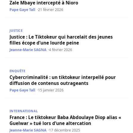
Zale Mbaye intercepté à Nioro
Pape Gaye Tall
21 février 2026
Justice : Le Tiktokeur qui harcelait des jeunes filles écop
JUSTICE
Justice : Le Tiktokeur qui harcelait des jeunes
filles écope d’une lourde peine
Jeanne-Marie SAGNA
4 février 2026
Cybercriminalité : un tiktokeur interpellé pour diffusion
ENQUÊTE
Cybercriminalité : un tiktokeur interpellé pour
diffusion de contenus outrageants
Pape Gaye Tall
15 janvier 2026
France : Le tiktokeur Baba Abdoulaye Diop alias « Guelwar
INTERNATIONAL
France : Le tiktokeur Baba Abdoulaye Diop alias «
Guelwar » tué lors d’une altercation
Jeanne-Marie SAGNA
17 décembre 2025