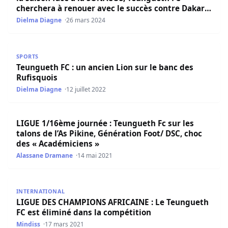
cherchera à renouer avec le succès contre Dakar
SC
Dielma Diagne
26 mars 2024
Teungueth FC : un ancien Lion sur le banc des Rufisquois
SPORTS
Teungueth FC : un ancien Lion sur le banc des
Rufisquois
Dielma Diagne
12 juillet 2022
LIGUE 1/16ème journée : Teungueth Fc sur les talons de l
LIGUE 1/16ème journée : Teungueth Fc sur les
talons de l’As Pikine, Génération Foot/ DSC, choc
des « Académiciens »
Alassane Dramane
14 mai 2021
LIGUE DES CHAMPIONS AFRICAINE : Le Teungueth FC est é
INTERNATIONAL
LIGUE DES CHAMPIONS AFRICAINE : Le Teungueth
FC est éliminé dans la compétition
Mindiss
17 mars 2021