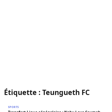
Étiquette :
Teungueth FC
Transfert Ligue sénégalaise : Naby Laye Soumah quitte 
SPORTS