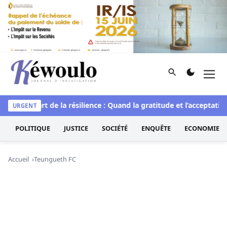
Aller au contenu
Rechercher
Men
Kéwoulo, le premier site d'information et d'investigation d
uelle
L’art de la résilience : Quand la gratitude et l’acceptatio
URGENT
POLITIQUE
JUSTICE
SOCIÉTÉ
ENQUÊTE
ECONOMIE
Accueil
Teungueth FC