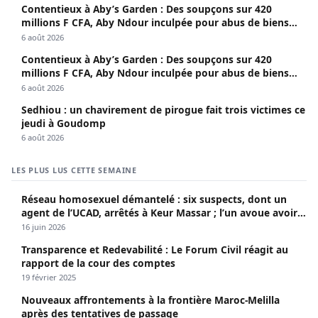
Contentieux à Aby’s Garden : Des soupçons sur 420
millions F CFA, Aby Ndour inculpée pour abus de biens
sociaux
6 août 2026
Contentieux à Aby’s Garden : Des soupçons sur 420
millions F CFA, Aby Ndour inculpée pour abus de biens
sociaux
6 août 2026
Sedhiou : un chavirement de pirogue fait trois victimes ce
jeudi à Goudomp
6 août 2026
LES PLUS LUS CETTE SEMAINE
Réseau homosexuel démantelé : six suspects, dont un
agent de l’UCAD, arrêtés à Keur Massar ; l’un avoue avoir
propagé le VIH depuis 2018
16 juin 2026
Transparence et Redevabilité : Le Forum Civil réagit au
rapport de la cour des comptes
19 février 2025
Nouveaux affrontements à la frontière Maroc-Melilla
après des tentatives de passage