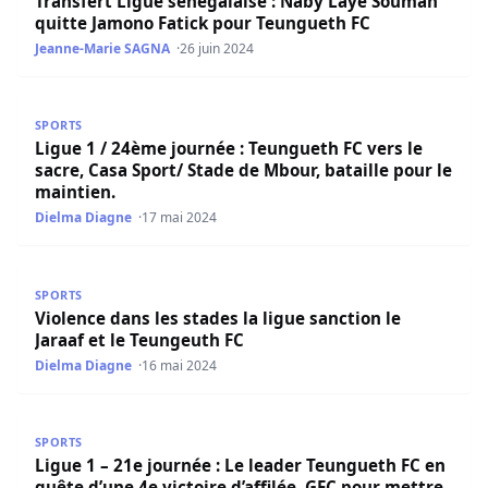
Transfert Ligue sénégalaise : Naby Laye Soumah
quitte Jamono Fatick pour Teungueth FC
Jeanne-Marie SAGNA
26 juin 2024
Ligue 1 / 24ème journée : Teungueth FC vers le sacre, Cas
SPORTS
Ligue 1 / 24ème journée : Teungueth FC vers le
sacre, Casa Sport/ Stade de Mbour, bataille pour le
maintien.
Dielma Diagne
17 mai 2024
Violence dans les stades la ligue sanction le Jaraaf et le 
SPORTS
Violence dans les stades la ligue sanction le
Jaraaf et le Teungeuth FC
Dielma Diagne
16 mai 2024
Ligue 1 – 21e journée : Le leader Teungueth FC en quête d’
SPORTS
Ligue 1 – 21e journée : Le leader Teungueth FC en
quête d’une 4e victoire d’affilée, GFC pour mettre