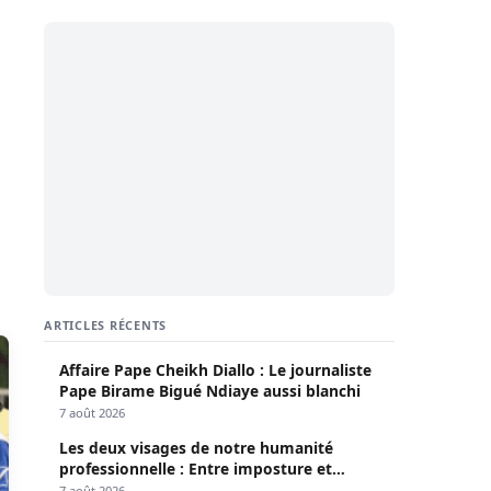
ARTICLES RÉCENTS
Affaire Pape Cheikh Diallo : Le journaliste
Pape Birame Bigué Ndiaye aussi blanchi
7 août 2026
Les deux visages de notre humanité
professionnelle : Entre imposture et
héroïsme silencieux (Par Pr Moussa Seydi)
7 août 2026