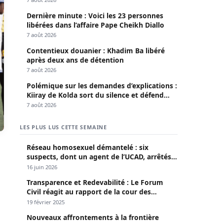
Dernière minute : Voici les 23 personnes
libérées dans l’affaire Pape Cheikh Diallo
7 août 2026
Contentieux douanier : Khadim Ba libéré
après deux ans de détention
7 août 2026
Polémique sur les demandes d’explications :
Kiiray de Kolda sort du silence et défend
Mamadou Lamine Dianté
7 août 2026
LES PLUS LUS CETTE SEMAINE
Réseau homosexuel démantelé : six
suspects, dont un agent de l’UCAD, arrêtés à
Keur Massar ; l’un avoue avoir propagé le
16 juin 2026
VIH depuis 2018
Transparence et Redevabilité : Le Forum
Civil réagit au rapport de la cour des
comptes
19 février 2025
Nouveaux affrontements à la frontière