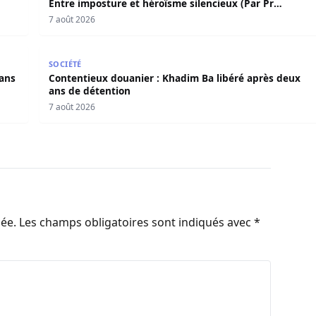
Entre imposture et héroïsme silencieux (Par Pr
Moussa Seydi)
7 août 2026
s dans l’affaire Pape Cheikh Diallo
Contentieux douanier : Khadim Ba libéré après deux
SOCIÉTÉ
dans
Contentieux douanier : Khadim Ba libéré après deux
ans de détention
7 août 2026
iée.
Les champs obligatoires sont indiqués avec
*