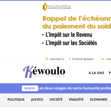
Aller au contenu
A LA UNE
P
Kéwoulo, le premier site d'information et d'inves
aussi blanchi
Les deux visages de notre humanité professionnel
URGENT
POLITIQUE
JUSTICE
SOCIÉTÉ
ENQUÊTE
ECONOMIE