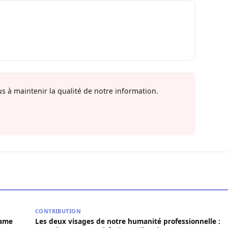
s à maintenir la qualité de notre information.
 Birame Bigué Ndiaye aussi blanchi
Les deux visages de notre humanité professionnelle
CONTRIBUTION
rame
Les deux visages de notre humanité professionnelle :