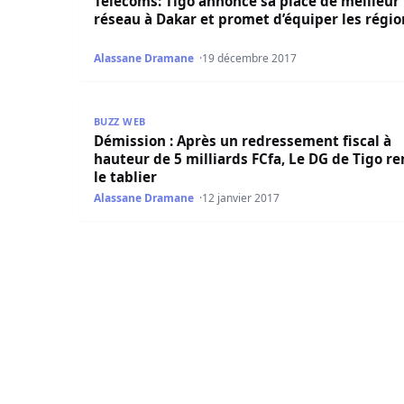
Télécoms: Tigo annonce sa place de meilleur
réseau à Dakar et promet d’équiper les régio
Alassane Dramane
19 décembre 2017
Démission : Après un redressement fiscal à haute
BUZZ WEB
Démission : Après un redressement fiscal à
hauteur de 5 milliards FCfa, Le DG de Tigo r
le tablier
Alassane Dramane
12 janvier 2017