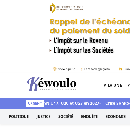
Aller au contenu
A LA UNE
P
Kéwoulo, le premier site d'information et d'inves
 pour accueillir les CAN U17, U20 et U23 en 2027
Crise Sonko–Dio
URGENT
POLITIQUE
JUSTICE
SOCIÉTÉ
ENQUÊTE
ECONOMIE