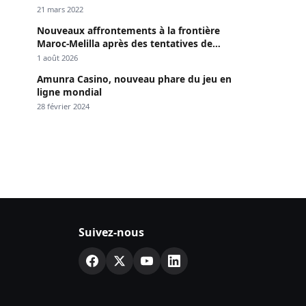
Dakar »
21 mars 2022
Nouveaux affrontements à la frontière
Maroc-Melilla après des tentatives de
passage
1 août 2026
Amunra Casino, nouveau phare du jeu en
ligne mondial
28 février 2024
Suivez-nous