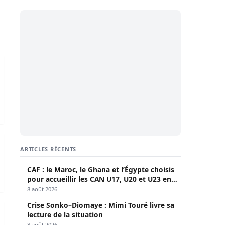
irecteur général de Orange Sénégal donne sa réplique
 Tigo
ARTICLES RÉCENTS
CAF : le Maroc, le Ghana et l’Égypte choisis
pour accueillir les CAN U17, U20 et U23 en
2027
8 août 2026
Crise Sonko–Diomaye : Mimi Touré livre sa
avec une nouvelle résolution sur le free roaming
lecture de la situation
8 août 2026