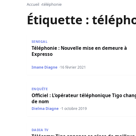
Accueil
téléphonie
Étiquette :
téléph
Téléphonie : Nouvelle mise en demeure à Expre
SENEGAL
Téléphonie : Nouvelle mise en demeure à
Expresso
Imane Diagne
16 février 2021
Officiel : L’opérateur téléphonique Tigo chang
ENQUÊTE
Officiel : L’opérateur téléphonique Tigo chan
de nom
Dielma Diagne
1 octobre 2019
Télécoms: Tigo annonce sa place de meilleur ré
DADIA TV