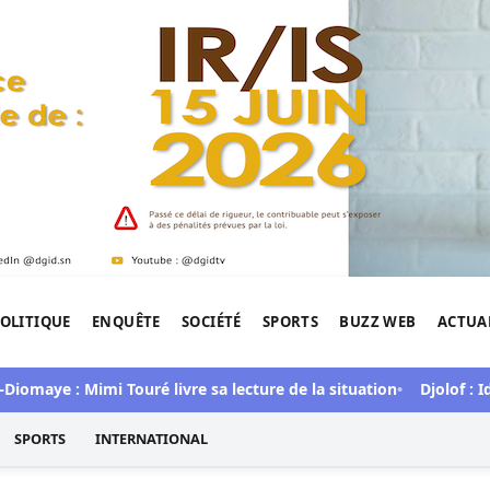
OLITIQUE
ENQUÊTE
SOCIÉTÉ
SPORTS
BUZZ WEB
ACTUA
tigation de l'Afrique.
maye : Mimi Touré livre sa lecture de la situation
Djolof : Idr
SPORTS
INTERNATIONAL