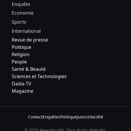
Enquête
Economie
Sports
International
Revue de presse
Politique
Religion
People
Santé & Beauté
Sciences et Technologies
Dadia TV
Magazine
Contact
Enquêtes
Politique
Justice
Société
© 2026 Kewoulo.info. Tous droits réservés.