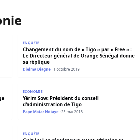
onie
sso
Changement du nom de « Tigo » par « Free » : Le D
ENQUÊTE
Changement du nom de « Tigo » par « Free » :
Le Directeur général de Orange Sénégal donne
sa réplique
Dielma Diagne
1 octobre 2019
e de nom
Yérim Sow: Président du conseil d’administration de
ECONOMIE
ge
Yérim Sow: Président du conseil
d’administration de Tigo
Pape Matar Ndiaye
25 mai 2018
seau à Dakar et promet d’équiper les régions
Guinée: Les régulateurs ouest-africains se quittent 
ENQUÊTE