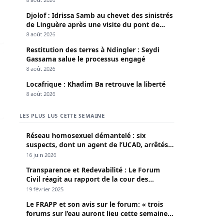
Djolof : Idrissa Samb au chevet des sinistrés
de Linguère après une visite du pont de
Thylla
8 août 2026
Restitution des terres à Ndingler : Seydi
ifiés
Gassama salue le processus engagé
8 août 2026
Locafrique : Khadim Ba retrouve la liberté
8 août 2026
LES PLUS LUS CETTE SEMAINE
Réseau homosexuel démantelé : six
suspects, dont un agent de l’UCAD, arrêtés à
Keur Massar ; l’un avoue avoir propagé le
16 juin 2026
VIH depuis 2018
Transparence et Redevabilité : Le Forum
Civil réagit au rapport de la cour des
comptes
19 février 2025
Le FRAPP et son avis sur le forum: « trois
forums sur l’eau auront lieu cette semaine à