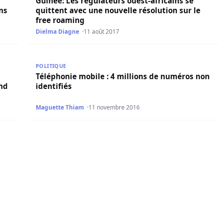
Guinée: Les régulateurs ouest-africains se
ns
quittent avec une nouvelle résolution sur le
free roaming
Dielma Diagne
11 août 2017
ur de 5 milliards FCfa, Le DG de Tigo rend le tablier
Téléphonie mobile : 4 millions de numéros non ident
POLITIQUE
Téléphonie mobile : 4 millions de numéros non
end
identifiés
Maguette Thiam
11 novembre 2016