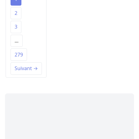
2
3
…
279
Suivant →