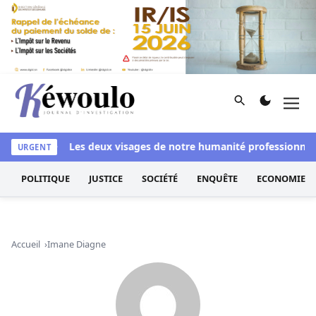
Aller au contenu
Rechercher
Men
Kéwoulo, le premier site d'information et d'investigation d
si blanchi
Les deux visages de notre humanité professionnelle 
URGENT
POLITIQUE
JUSTICE
SOCIÉTÉ
ENQUÊTE
ECONOMIE
Accueil
Imane Diagne