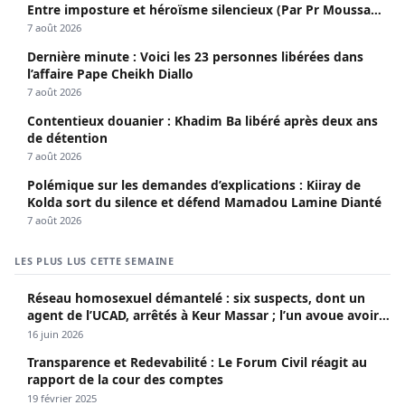
Entre imposture et héroïsme silencieux (Par Pr Moussa
Seydi)
7 août 2026
Dernière minute : Voici les 23 personnes libérées dans
l’affaire Pape Cheikh Diallo
7 août 2026
Contentieux douanier : Khadim Ba libéré après deux ans
de détention
7 août 2026
Polémique sur les demandes d’explications : Kiiray de
Kolda sort du silence et défend Mamadou Lamine Dianté
7 août 2026
LES PLUS LUS CETTE SEMAINE
Réseau homosexuel démantelé : six suspects, dont un
agent de l’UCAD, arrêtés à Keur Massar ; l’un avoue avoir
propagé le VIH depuis 2018
16 juin 2026
Transparence et Redevabilité : Le Forum Civil réagit au
rapport de la cour des comptes
19 février 2025