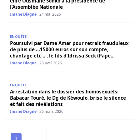
élire Ousmane Sonko à la présidence de
l’Assemblée Nationale
Imane Diagne
24 mai 2026
Poursuivi par Dame Amar pour retrait frauduleux de plus 
ENQUÊTE
Poursuivi par Dame Amar pour retrait frauduleux
de plus de …15000 euros sur son compte,
chantage etc… , le fils d’Idrissa Seck (Pape
Abdoulaye) encore arrêté
Imane Diagne
28 avril 2026
Arrestation dans le dossier des homosexuels: Babacar Tour
ENQUÊTE
Arrestation dans le dossier des homosexuels:
Babacar Touré, le Dg de Kéwoulo, brise le silence
et fait des révélations
Imane Diagne
26 mars 2026
1