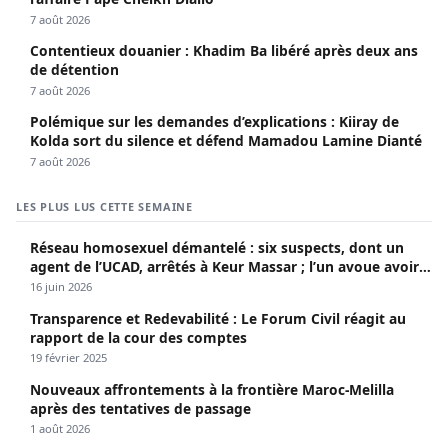
7 août 2026
Contentieux douanier : Khadim Ba libéré après deux ans
de détention
7 août 2026
Polémique sur les demandes d’explications : Kiiray de
Kolda sort du silence et défend Mamadou Lamine Dianté
7 août 2026
LES PLUS LUS CETTE SEMAINE
Réseau homosexuel démantelé : six suspects, dont un
agent de l’UCAD, arrêtés à Keur Massar ; l’un avoue avoir
propagé le VIH depuis 2018
16 juin 2026
Transparence et Redevabilité : Le Forum Civil réagit au
rapport de la cour des comptes
19 février 2025
Nouveaux affrontements à la frontière Maroc-Melilla
après des tentatives de passage
1 août 2026