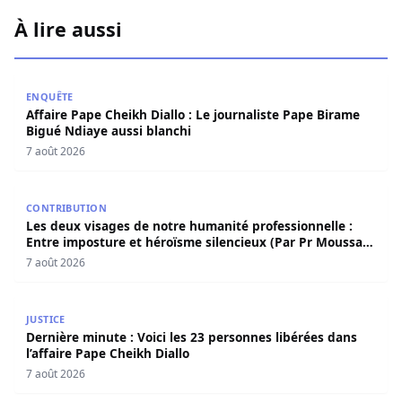
À lire aussi
Affaire Pape Cheikh Diallo : Le journaliste Pape Birame B
ENQUÊTE
Affaire Pape Cheikh Diallo : Le journaliste Pape Birame
Bigué Ndiaye aussi blanchi
7 août 2026
Les deux visages de notre humanité professionnelle : Ent
CONTRIBUTION
Les deux visages de notre humanité professionnelle :
Entre imposture et héroïsme silencieux (Par Pr Moussa
Seydi)
7 août 2026
Dernière minute : Voici les 23 personnes libérées dans l’a
JUSTICE
Dernière minute : Voici les 23 personnes libérées dans
l’affaire Pape Cheikh Diallo
7 août 2026