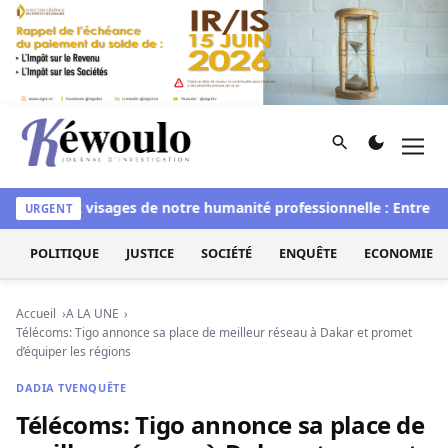
Aller au contenu
Rechercher
Men
Kéwoulo, le premier site d'information et d'investigation d
Les deux visages de notre humanité professionnelle : Entre impo
URGENT
POLITIQUE
JUSTICE
SOCIÉTÉ
ENQUÊTE
ECONOMIE
Accueil
A LA UNE
Télécoms: Tigo annonce sa place de meilleur réseau à Dakar et promet
d’équiper les régions
DADIA TV
ENQUÊTE
Télécoms: Tigo annonce sa place de