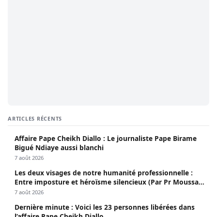
ARTICLES RÉCENTS
Affaire Pape Cheikh Diallo : Le journaliste Pape Birame
Bigué Ndiaye aussi blanchi
7 août 2026
Les deux visages de notre humanité professionnelle :
Entre imposture et héroïsme silencieux (Par Pr Moussa
Seydi)
7 août 2026
Dernière minute : Voici les 23 personnes libérées dans
l’affaire Pape Cheikh Diallo