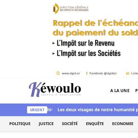
Aller au contenu
A LA UNE
P
Kéwoulo, le premier site d'information et d'inves
 Ndiaye aussi blanchi
Les deux visages de notre humanité profe
URGENT
POLITIQUE
JUSTICE
SOCIÉTÉ
ENQUÊTE
ECONOMIE