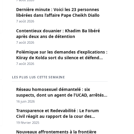
Dernière minute : Voici les 23 personnes
libérées dans l’affaire Pape Cheikh Diallo
7 août 2026
Contentieux douanier : Khadim Ba libéré
après deux ans de détention
nvironnemental
en des juges
7 août 2026
Polémique sur les demandes d’explications :
Kiiray de Kolda sort du silence et défend
Mamadou Lamine Dianté
7 août 2026
LES PLUS LUS CETTE SEMAINE
en croisade contre les infrastructures irrégulières
Réseau homosexuel démantelé : six
suspects, dont un agent de l’UCAD, arrêtés à
Keur Massar ; l’un avoue avoir propagé le
16 juin 2026
VIH depuis 2018
Transparence et Redevabilité : Le Forum
Civil réagit au rapport de la cour des
comptes
19 février 2025
Nouveaux affrontements à la frontière