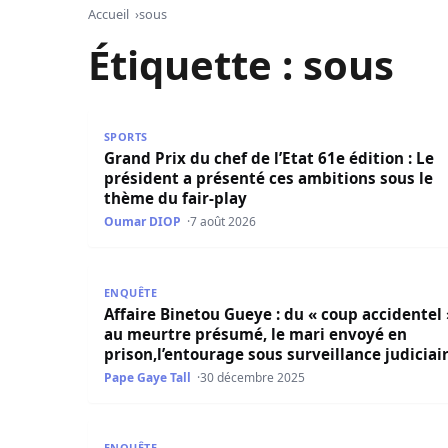
Accueil
sous
Étiquette :
sous
Grand Prix du chef de l’Etat 61e édition : Le pr
SPORTS
Grand Prix du chef de l’Etat 61e édition : Le
président a présenté ces ambitions sous le
thème du fair-play
Oumar DIOP
7 août 2026
Affaire Binetou Gueye : du « coup accidentel » 
ENQUÊTE
Affaire Binetou Gueye : du « coup accidentel 
au meurtre présumé, le mari envoyé en
prison,l’entourage sous surveillance judiciai
Pape Gaye Tall
30 décembre 2025
Justice : Pape Sané placé sous mandat de dépôt
ENQUÊTE