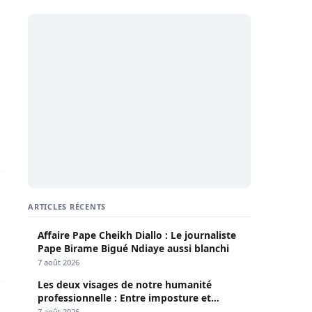
ous-exploitée
s surveillance judiciaire
régional (Par Charles FAYE)
ARTICLES RÉCENTS
Affaire Pape Cheikh Diallo : Le journaliste
Pape Birame Bigué Ndiaye aussi blanchi
7 août 2026
Les deux visages de notre humanité
professionnelle : Entre imposture et
de dépôt : Elle sera jugée ce mercredi 22 octobre
héroïsme silencieux (Par Pr Moussa Seydi)
7 août 2026