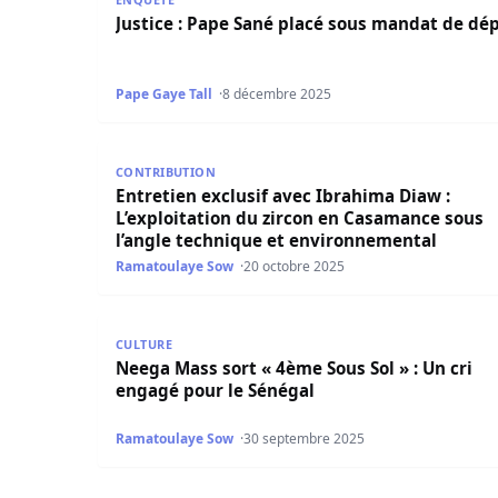
Justice : Pape Sané placé sous mandat de dé
Pape Gaye Tall
8 décembre 2025
Entretien exclusif avec Ibrahima Diaw : L’explo
CONTRIBUTION
Entretien exclusif avec Ibrahima Diaw :
L’exploitation du zircon en Casamance sous
l’angle technique et environnemental
Ramatoulaye Sow
20 octobre 2025
Neega Mass sort « 4ème Sous Sol » : Un cri eng
CULTURE
Neega Mass sort « 4ème Sous Sol » : Un cri
engagé pour le Sénégal
Ramatoulaye Sow
30 septembre 2025