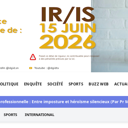
OLITIQUE
ENQUÊTE
SOCIÉTÉ
SPORTS
BUZZ WEB
ACTUA
tigation de l'Afrique.
ssionnelle : Entre imposture et héroïsme silencieux (Par Pr Mou
SPORTS
INTERNATIONAL