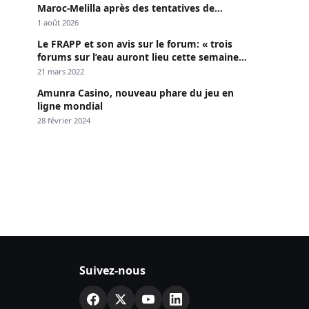
Maroc-Melilla après des tentatives de
passage
1 août 2026
Le FRAPP et son avis sur le forum: « trois
forums sur l’eau auront lieu cette semaine à
Dakar »
21 mars 2022
Amunra Casino, nouveau phare du jeu en
ligne mondial
28 février 2024
Suivez-nous