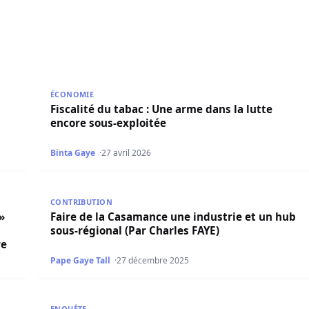
ésident a présenté ces ambitions sous le thème du fair-play
Fiscalité du tabac : Une arme dans la lutte encore s
ÉCONOMIE
Fiscalité du tabac : Une arme dans la lutte
encore sous-exploitée
Binta Gaye
27 avril 2026
au meurtre présumé, le mari envoyé en prison,l’entourage sou
Faire de la Casamance une industrie et un hub sous-
CONTRIBUTION
»
Faire de la Casamance une industrie et un hub
sous-régional (Par Charles FAYE)
re
Pape Gaye Tall
27 décembre 2025
L’influenceuse Adji Mass Guèye placée sous mandat 
ENQUÊTE