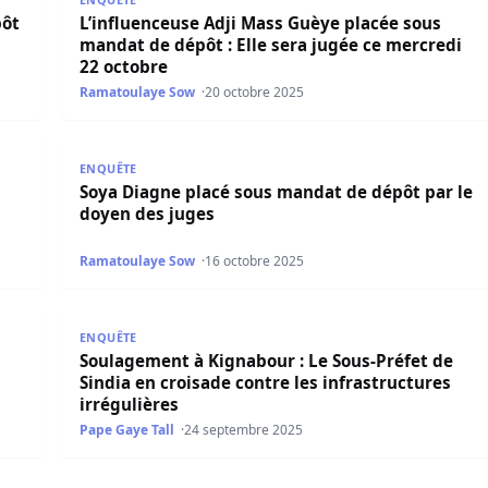
pôt
L’influenceuse Adji Mass Guèye placée sous
mandat de dépôt : Elle sera jugée ce mercredi
22 octobre
Ramatoulaye Sow
20 octobre 2025
itation du zircon en Casamance sous l’angle technique et e
Soya Diagne placé sous mandat de dépôt par le doy
ENQUÊTE
Soya Diagne placé sous mandat de dépôt par le
doyen des juges
Ramatoulaye Sow
16 octobre 2025
agé pour le Sénégal
Soulagement à Kignabour : Le Sous-Préfet de Sindia 
ENQUÊTE
Soulagement à Kignabour : Le Sous-Préfet de
Sindia en croisade contre les infrastructures
irrégulières
Pape Gaye Tall
24 septembre 2025