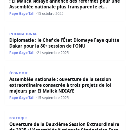
: El Malick Ndiaye annonce des réformes pour une
Assemblée nationale plus transparente et
performante
Pape Gaye Tall
15 octobre 2025
Diplomatie : le Chef de l’État Diomaye Faye quitte Dakar 
INTERNATIONAL
Diplomatie : le Chef de l’État Diomaye Faye quitte
Dakar pour la 80ᵉ session de l’ONU
Pape Gaye Tall
21 septembre 2025
Assemblée nationale : ouverture de la session extraordina
ÉCONOMIE
Assemblée nationale : ouverture de la session
extraordinaire consacrée à trois projets de loi
majeurs par El Malick NDIAYE
Pape Gaye Tall
15 septembre 2025
Ouverture de la Deuxième Session Extraordinaire de 2025
POLITIQUE
Ouverture de la Deuxième Session Extraordinaire