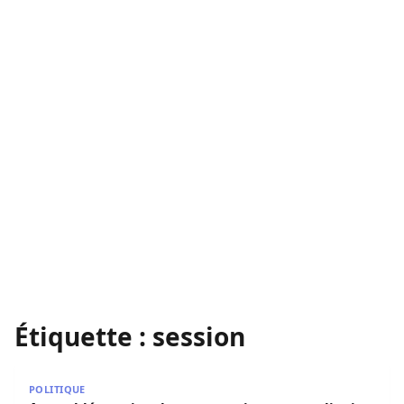
Étiquette :
session
Assemblée nationale : une session extraordinaire placée 
POLITIQUE