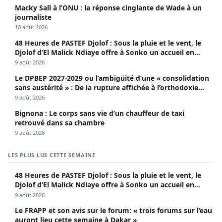
Macky Sall à l’ONU : la réponse cinglante de Wade à un
journaliste
10 août 2026
48 Heures de PASTEF Djolof : Sous la pluie et le vent, le
Djolof d’El Malick Ndiaye offre à Sonko un accueil en
apothéose
9 août 2026
Le DPBEP 2027-2029 ou l’ambigüité d’une « consolidation
sans austérité » : De la rupture affichée à l’orthodoxie
budgétaire, une analyse critique de la trajectoire
9 août 2026
économique sénégalaise (Par Dr. Seydina Oumar Seye)
Bignona : Le corps sans vie d’un chauffeur de taxi
retrouvé dans sa chambre
9 août 2026
LES PLUS LUS CETTE SEMAINE
48 Heures de PASTEF Djolof : Sous la pluie et le vent, le
Djolof d’El Malick Ndiaye offre à Sonko un accueil en
apothéose
9 août 2026
Le FRAPP et son avis sur le forum: « trois forums sur l’eau
auront lieu cette semaine à Dakar »