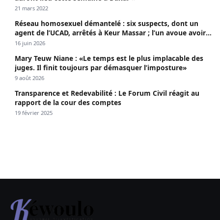
21 mars 2022
Réseau homosexuel démantelé : six suspects, dont un
agent de l’UCAD, arrêtés à Keur Massar ; l’un avoue avoir
propagé le VIH depuis 2018
16 juin 2026
Mary Teuw Niane : «Le temps est le plus implacable des
juges. Il finit toujours par démasquer l’imposture»
9 août 2026
Transparence et Redevabilité : Le Forum Civil réagit au
rapport de la cour des comptes
19 février 2025