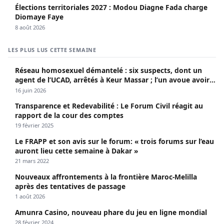
Élections territoriales 2027 : Modou Diagne Fada charge
Diomaye Faye
8 août 2026
LES PLUS LUS CETTE SEMAINE
Réseau homosexuel démantelé : six suspects, dont un
agent de l’UCAD, arrêtés à Keur Massar ; l’un avoue avoir
propagé le VIH depuis 2018
16 juin 2026
Transparence et Redevabilité : Le Forum Civil réagit au
rapport de la cour des comptes
19 février 2025
Le FRAPP et son avis sur le forum: « trois forums sur l’eau
auront lieu cette semaine à Dakar »
21 mars 2022
Nouveaux affrontements à la frontière Maroc-Melilla
après des tentatives de passage
1 août 2026
Amunra Casino, nouveau phare du jeu en ligne mondial
28 février 2024