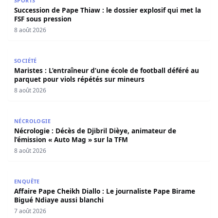
SPORTS
Succession de Pape Thiaw : le dossier explosif qui met la
FSF sous pression
8 août 2026
Maristes : L’entraîneur d’une école de football déféré au
SOCIÉTÉ
Maristes : L’entraîneur d’une école de football déféré au
parquet pour viols répétés sur mineurs
8 août 2026
Nécrologie : Décès de Djibril Dièye, animateur de l’émiss
NÉCROLOGIE
Nécrologie : Décès de Djibril Dièye, animateur de
l’émission « Auto Mag » sur la TFM
8 août 2026
Affaire Pape Cheikh Diallo : Le journaliste Pape Birame B
ENQUÊTE
Affaire Pape Cheikh Diallo : Le journaliste Pape Birame
Bigué Ndiaye aussi blanchi
7 août 2026