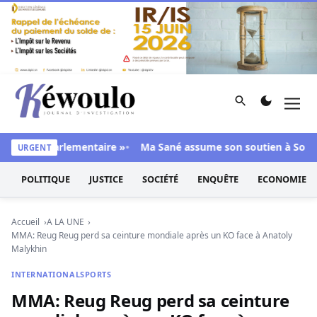
Aller au contenu
Rechercher
Men
Kéwoulo, le premier site d'information et d'investigation d
ajorité parlementaire »
Ma Sané assume son soutien à Sonko : 
URGENT
POLITIQUE
JUSTICE
SOCIÉTÉ
ENQUÊTE
ECONOMIE
Accueil
A LA UNE
MMA: Reug Reug perd sa ceinture mondiale après un KO face à Anatoly
Malykhin
INTERNATIONAL
SPORTS
MMA: Reug Reug perd sa ceinture