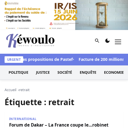
Aller au contenu
Rechercher
Men
Kéwoulo, le premier site d'information et d'investigation d
éfendre les propositions de Pastef
Facture de 200 millions FC
URGENT
POLITIQUE
JUSTICE
SOCIÉTÉ
ENQUÊTE
ECONOMIE
Accueil
retrait
Étiquette :
retrait
Forum de Dakar – La France coupe le…robinet
INTERNATIONAL
Forum de Dakar – La France coupe le…robinet