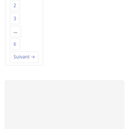
2
3
…
6
Suivant →