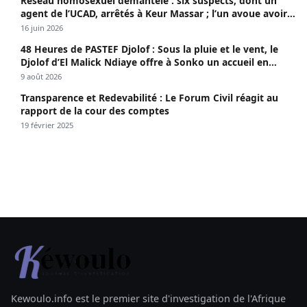
Réseau homosexuel démantelé : six suspects, dont un
agent de l’UCAD, arrêtés à Keur Massar ; l’un avoue avoir
propagé le VIH depuis 2018
16 juin 2026
48 Heures de PASTEF Djolof : Sous la pluie et le vent, le
Djolof d’El Malick Ndiaye offre à Sonko un accueil en
apothéose
9 août 2026
Transparence et Redevabilité : Le Forum Civil réagit au
rapport de la cour des comptes
19 février 2025
Kewoulo.info est le premier site d'investigation de l'Afrique