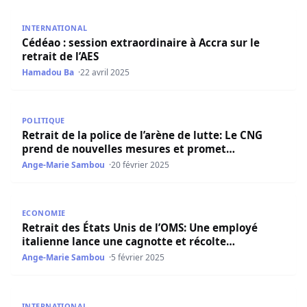
Cédéao : session extraordinaire à Accra sur le retrait de l
INTERNATIONAL
Cédéao : session extraordinaire à Accra sur le
retrait de l’AES
Hamadou Ba
22 avril 2025
Retrait de la police de l’arène de lutte: Le CNG prend d
POLITIQUE
Retrait de la police de l’arène de lutte: Le CNG
prend de nouvelles mesures et promet…
Ange-Marie Sambou
20 février 2025
Retrait des États Unis de l’OMS: Une employé italienne l
ECONOMIE
Retrait des États Unis de l’OMS: Une employé
italienne lance une cagnotte et récolte…
Ange-Marie Sambou
5 février 2025
Retrait des troupes françaises du Sénégal : La réaction 
INTERNATIONAL