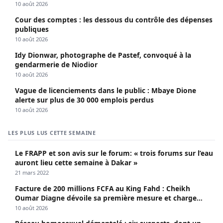
Diomaye et Cie
10 août 2026
Cour des comptes : les dessous du contrôle des dépenses
publiques
10 août 2026
Idy Dionwar, photographe de Pastef, convoqué à la
gendarmerie de Niodior
10 août 2026
Vague de licenciements dans le public : Mbaye Dione
alerte sur plus de 30 000 emplois perdus
10 août 2026
LES PLUS LUS CETTE SEMAINE
Le FRAPP et son avis sur le forum: « trois forums sur l’eau
auront lieu cette semaine à Dakar »
21 mars 2022
Facture de 200 millions FCFA au King Fahd : Cheikh
Oumar Diagne dévoile sa première mesure et charge
Diomaye et Cie
10 août 2026