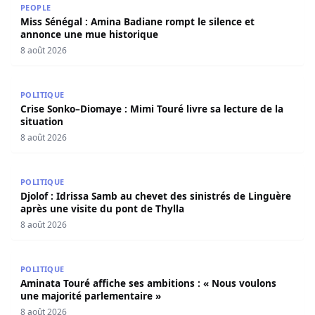
PEOPLE
Miss Sénégal : Amina Badiane rompt le silence et
annonce une mue historique
8 août 2026
Crise Sonko–Diomaye : Mimi Touré livre sa lecture de la s
POLITIQUE
Crise Sonko–Diomaye : Mimi Touré livre sa lecture de la
situation
8 août 2026
Djolof : Idrissa Samb au chevet des sinistrés de Linguère 
POLITIQUE
Djolof : Idrissa Samb au chevet des sinistrés de Linguère
après une visite du pont de Thylla
8 août 2026
Aminata Touré affiche ses ambitions : « Nous voulons un
POLITIQUE
Aminata Touré affiche ses ambitions : « Nous voulons
une majorité parlementaire »
8 août 2026