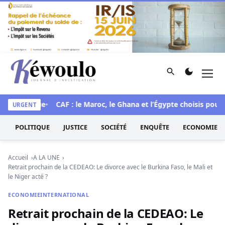
Aller au contenu
Rechercher
Men
Kéwoulo, le premier site d'information et d'investigation d
istorique
CAF : le Maroc, le Ghana et l’Égypte choisis pour acc
URGENT
POLITIQUE
JUSTICE
SOCIÉTÉ
ENQUÊTE
ECONOMIE
Accueil
A LA UNE
Retrait prochain de la CEDEAO: Le divorce avec le Burkina Faso, le Mali et
le Niger acté ?
ECONOMIE
INTERNATIONAL
Retrait prochain de la CEDEAO: Le