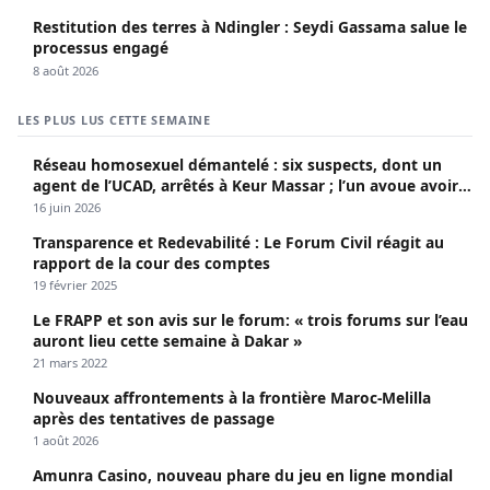
Restitution des terres à Ndingler : Seydi Gassama salue le
processus engagé
8 août 2026
LES PLUS LUS CETTE SEMAINE
Réseau homosexuel démantelé : six suspects, dont un
agent de l’UCAD, arrêtés à Keur Massar ; l’un avoue avoir
propagé le VIH depuis 2018
16 juin 2026
Transparence et Redevabilité : Le Forum Civil réagit au
rapport de la cour des comptes
19 février 2025
Le FRAPP et son avis sur le forum: « trois forums sur l’eau
auront lieu cette semaine à Dakar »
21 mars 2022
Nouveaux affrontements à la frontière Maroc-Melilla
après des tentatives de passage
1 août 2026
Amunra Casino, nouveau phare du jeu en ligne mondial