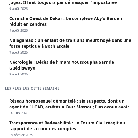
juges. Il finit toujours par démasquer l’imposture»
9 août 2026
Corniche Ouest de Dakar : Le complexe Aby’s Garden
réduit en cendres
9 août 2026
Ndiaganiao : Un enfant de trois ans meurt noyé dans une
fosse septique à Both Escale
9 août 2026
Nécrologie : Décès de l’imam Youssoupha Sarr de
Guédiawaye
8 août 2026
LES PLUS LUS CETTE SEMAINE
Réseau homosexuel démantelé : six suspects, dont un
agent de l’UCAD, arrêtés à Keur Massar ; l’un avoue avoir
propagé le VIH depuis 2018
16 juin 2026
Transparence et Redevabilité : Le Forum Civil réagit au
rapport de la cour des comptes
19 février 2025