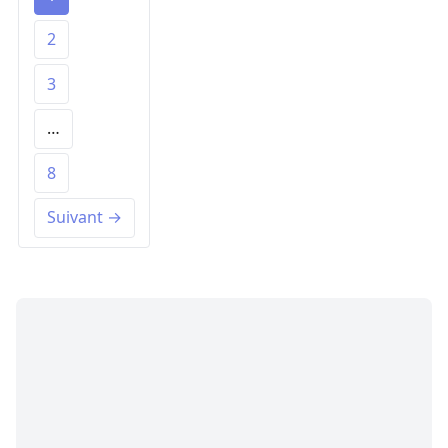
2
3
…
8
Suivant →