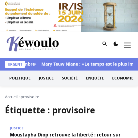
Aller au contenu
Rechercher
Men
Kéwoulo, le premier site d'information et d'investigation d
dans sa chambre
Mary Teuw Niane : «Le temps est le plus implac
URGENT
POLITIQUE
JUSTICE
SOCIÉTÉ
ENQUÊTE
ECONOMIE
Accueil
provisoire
Étiquette :
provisoire
Moustapha Diop retrouve la liberté : retour sur les 120 m
JUSTICE
Moustapha Diop retrouve la liberté : retour sur