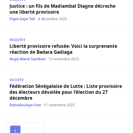
Justice : un fils de Madiambal Diagne décroche
une liberté provisoire
Pape Gaye Tall
4 décembre 2025
Liberté provisoire refusée: Voici la surprenante réactio
ENQUÊTE
Liberté provisoire refusée: Voici la surprenante
réaction de Badara Gadiaga
Ange-Marie Sambou
13 novembre 2025
Fédération Sénégalaise de Lutte : Liste provisoire des él
SOCIÉTÉ
Fédération Sénégalaise de Lutte : Liste provisoire
des électeurs dévoilée pour l’élection du 27
décembre
Ramatoulaye Sow
11 novembre 2025
1