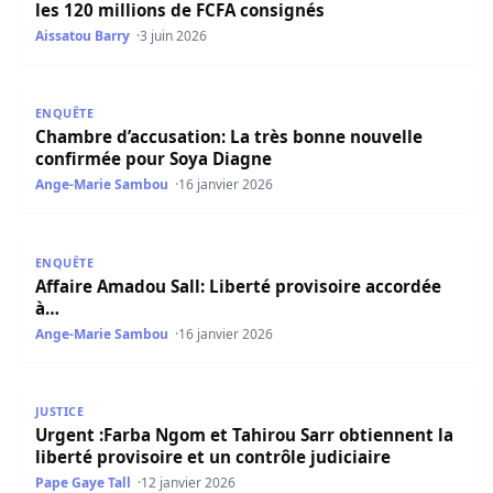
les 120 millions de FCFA consignés
Aissatou Barry
3 juin 2026
Chambre d’accusation: La très bonne nouvelle confirmée
ENQUÊTE
Chambre d’accusation: La très bonne nouvelle
confirmée pour Soya Diagne
Ange-Marie Sambou
16 janvier 2026
Affaire Amadou Sall: Liberté provisoire accordée à…
ENQUÊTE
Affaire Amadou Sall: Liberté provisoire accordée
à…
Ange-Marie Sambou
16 janvier 2026
Urgent :Farba Ngom et Tahirou Sarr obtiennent la liberté 
JUSTICE
Urgent :Farba Ngom et Tahirou Sarr obtiennent la
liberté provisoire et un contrôle judiciaire
Pape Gaye Tall
12 janvier 2026