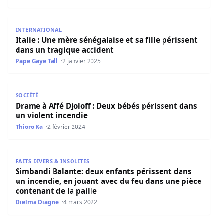
Italie : Une mère sénégalaise et sa fille périssent dans un
INTERNATIONAL
Italie : Une mère sénégalaise et sa fille périssent
dans un tragique accident
Pape Gaye Tall
2 janvier 2025
Drame à Affé Djoloff : Deux bébés périssent dans un viol
SOCIÉTÉ
Drame à Affé Djoloff : Deux bébés périssent dans
un violent incendie
Thioro Ka
2 février 2024
Simbandi Balante: deux enfants périssent dans un incendi
FAITS DIVERS & INSOLITES
Simbandi Balante: deux enfants périssent dans
un incendie, en jouant avec du feu dans une pièce
contenant de la paille
Dielma Diagne
4 mars 2022