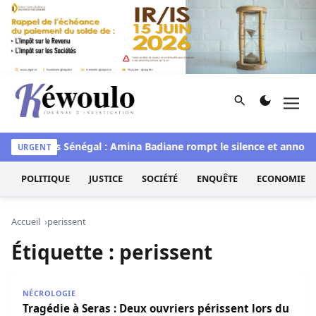
Aller au contenu
Rechercher
Men
Kéwoulo, le premier site d'information et d'investigation d
waye
Miss Sénégal : Amina Badiane rompt le silence et annonc
URGENT
POLITIQUE
JUSTICE
SOCIÉTÉ
ENQUÊTE
ECONOMIE
Accueil
perissent
Étiquette :
perissent
Tragédie à Seras : Deux ouvriers périssent lors du curag
NÉCROLOGIE
Tragédie à Seras : Deux ouvriers périssent lors du