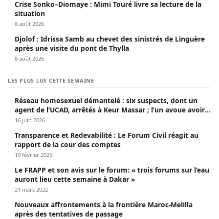
Crise Sonko–Diomaye : Mimi Touré livre sa lecture de la
situation
8 août 2026
Djolof : Idrissa Samb au chevet des sinistrés de Linguère
après une visite du pont de Thylla
8 août 2026
LES PLUS LUS CETTE SEMAINE
Réseau homosexuel démantelé : six suspects, dont un
agent de l’UCAD, arrêtés à Keur Massar ; l’un avoue avoir
propagé le VIH depuis 2018
16 juin 2026
Transparence et Redevabilité : Le Forum Civil réagit au
rapport de la cour des comptes
19 février 2025
Le FRAPP et son avis sur le forum: « trois forums sur l’eau
auront lieu cette semaine à Dakar »
21 mars 2022
Nouveaux affrontements à la frontière Maroc-Melilla
après des tentatives de passage