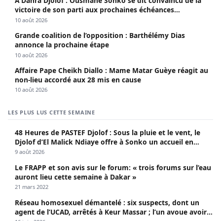
À Dahra Djolof : Ousmane Sonko se dit convaincu de la
victoire de son parti aux prochaines échéances
électorales.
10 août 2026
Grande coalition de l’opposition : Barthélémy Dias
annonce la prochaine étape
10 août 2026
Affaire Pape Cheikh Diallo : Mame Matar Guèye réagit au
non-lieu accordé aux 28 mis en cause
10 août 2026
LES PLUS LUS CETTE SEMAINE
48 Heures de PASTEF Djolof : Sous la pluie et le vent, le
Djolof d’El Malick Ndiaye offre à Sonko un accueil en
apothéose
9 août 2026
Le FRAPP et son avis sur le forum: « trois forums sur l’eau
auront lieu cette semaine à Dakar »
21 mars 2022
Réseau homosexuel démantelé : six suspects, dont un
agent de l’UCAD, arrêtés à Keur Massar ; l’un avoue avoir