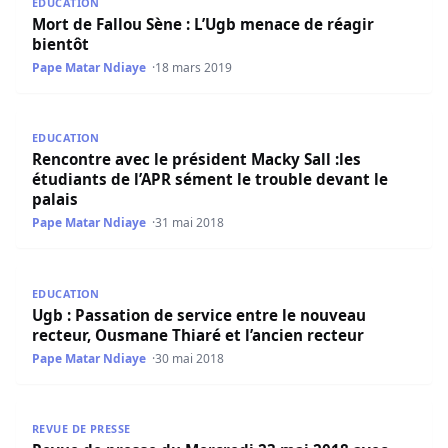
EDUCATION
Mort de Fallou Sène : L’Ugb menace de réagir
bientôt
Pape Matar Ndiaye
18 mars 2019
Rencontre avec le président Macky Sall :les étudiants de l
EDUCATION
Rencontre avec le président Macky Sall :les
étudiants de l’APR sément le trouble devant le
palais
Pape Matar Ndiaye
31 mai 2018
Ugb : Passation de service entre le nouveau recteur, Ousm
EDUCATION
Ugb : Passation de service entre le nouveau
recteur, Ousmane Thiaré et l’ancien recteur
Pape Matar Ndiaye
30 mai 2018
Revue de presse du Mercredi 23 mai 2018 avec Ahmed Ai
REVUE DE PRESSE