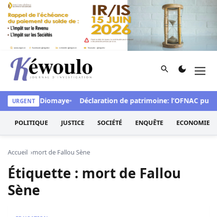
Aller au contenu
Rechercher
Men
Kéwoulo, le premier site d'information et d'investigation d
 interpelle Diomaye
Déclaration de patrimoine: l’OFNAC publiera 
URGENT
POLITIQUE
JUSTICE
SOCIÉTÉ
ENQUÊTE
ECONOMIE
Accueil
mort de Fallou Sène
Étiquette :
mort de Fallou
Sène
Mort de Fallou Sène : L’Ugb menace de réagir bientôt