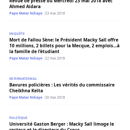
Revue de presse du Mercredi 23 mai 2018 avec
Ahmed Aidara
Pape Matar Ndiaye
23 mai 2018
Mort de Fallou Sène: le Président Macky Sall offre 10 milli
ENQUÊTE
Mort de Fallou Sène: le Président Macky Sall offre
10 millions, 2 billets pour la Mecque, 2 emplois…à
la famille de l’étudiant
Pape Matar Ndiaye
22 mai 2018
Bavures policières : Les vérités du commissaire Cheikhna
INTERNATIONAL
Bavures policières : Les vérités du commissaire
Cheikhna Keïta
Pape Matar Ndiaye
20 mai 2018
Université Gaston Berger : Macky Sall limoge le recteur e
POLITIQUE
Université Gaston Berger : Macky Sall limoge le
recteur et le directeur du Crous