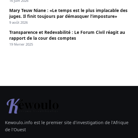
propagé le VIH depuis 2018
16 juin 2026
Mary Teuw Niane : «Le temps est le plus implacable des
juges. Il finit toujours par démasquer l’imposture»
9 août 2026
Transparence et Redevabilité : Le Forum Civil réagit au
rapport de la cour des comptes
19 février 2025
Kewoulo.info est le premier site d'investigation de l'Afrique
de l'Ouest