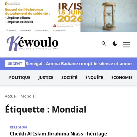
Aller au contenu
Rechercher
Men
Kéwoulo, le premier site d'information et d'investigation d
aye
Miss Sénégal : Amina Badiane rompt le silence et annonce
URGENT
POLITIQUE
JUSTICE
SOCIÉTÉ
ENQUÊTE
ECONOMIE
Accueil
Mondial
Étiquette :
Mondial
Cheikh Al Islam Ibrahima Niass : héritage spirituel et 
RELIGION
Cheikh Al Islam Ibrahima Niass : héritage