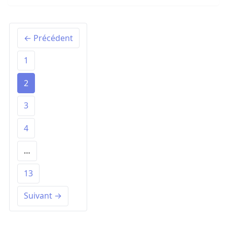
← Précédent
1
2
3
4
…
13
Suivant →