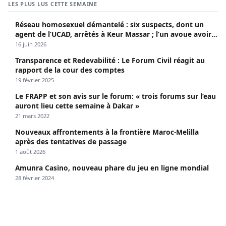
LES PLUS LUS CETTE SEMAINE
Réseau homosexuel démantelé : six suspects, dont un
agent de l’UCAD, arrêtés à Keur Massar ; l’un avoue avoir
propagé le VIH depuis 2018
16 juin 2026
Transparence et Redevabilité : Le Forum Civil réagit au
rapport de la cour des comptes
19 février 2025
Le FRAPP et son avis sur le forum: « trois forums sur l’eau
auront lieu cette semaine à Dakar »
21 mars 2022
Nouveaux affrontements à la frontière Maroc-Melilla
après des tentatives de passage
1 août 2026
Amunra Casino, nouveau phare du jeu en ligne mondial
28 février 2024