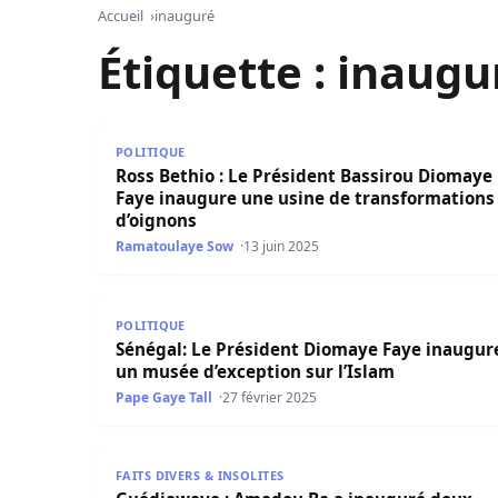
Accueil
inauguré
Étiquette :
inaugu
Ross Bethio : Le Président Bassirou Diomaye F
POLITIQUE
Ross Bethio : Le Président Bassirou Diomaye
Faye inaugure une usine de transformations
d’oignons
Ramatoulaye Sow
13 juin 2025
Sénégal: Le Président Diomaye Faye inaugure un
POLITIQUE
Sénégal: Le Président Diomaye Faye inaugur
un musée d’exception sur l’Islam
Pape Gaye Tall
27 février 2025
Guédiawaye : Amadou Ba a inauguré deux infr
FAITS DIVERS & INSOLITES