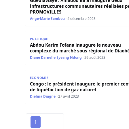
Guédiawaye : Amadou Ba a inauguré deux
infrastructures communautaires réalisées p
PROMOVILLES
Ange-Marie Sambou
4 décembre 2023
Abdou Karim Fofana inaugure le nouveau comp
POLITIQUE
Abdou Karim Fofana inaugure le nouveau
complexe du marché sous régional de Diaob
Diane Darnelle Eyeang Ndong
29 août 2023
Congo : le président inaugure le premier centre
ECONOMIE
Congo : le président inaugure le premier cen
de liquéfaction de gaz naturel
Dielma Diagne
27 avril 2023
1