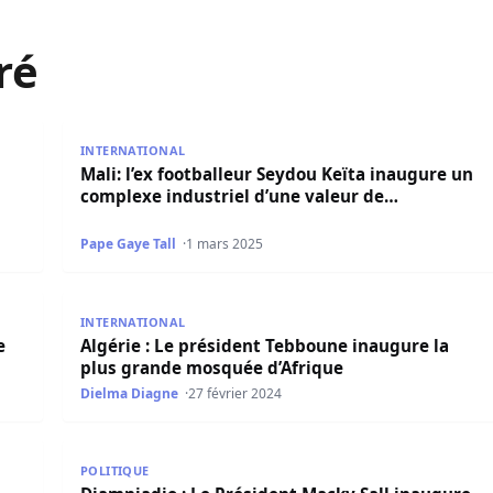
ré
aye inaugure une usine de transformations d’oignons
Mali: l’ex footballeur Seydou Keïta inaugure un com
INTERNATIONAL
Mali: l’ex footballeur Seydou Keïta inaugure un
complexe industriel d’une valeur de…
Pape Gaye Tall
1 mars 2025
 musée d’exception sur l’Islam
Algérie : Le président Tebboune inaugure la plus g
INTERNATIONAL
e
Algérie : Le président Tebboune inaugure la
plus grande mosquée d’Afrique
Dielma Diagne
27 février 2024
astructures communautaires réalisées par PROMOVILLES
Diamniadio : Le Président Macky Sall inaugure la M
POLITIQUE