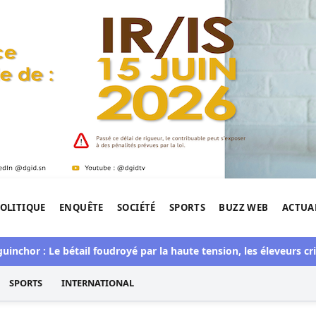
OLITIQUE
ENQUÊTE
SOCIÉTÉ
SPORTS
BUZZ WEB
ACTUA
tigation de l'Afrique.
nchor : Le bétail foudroyé par la haute tension, les éleveurs crien
SPORTS
INTERNATIONAL