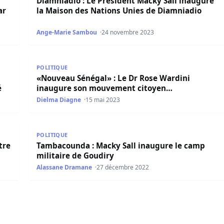
Diamniadio : Le Président Macky Sall inaugure
ar
la Maison des Nations Unies de Diamniadio
Ange-Marie Sambou
24 novembre 2023
lexe du marché sous régional de Diaobé
«Nouveau Sénégal» : Le Dr Rose Wardini inaugure
POLITIQUE
«Nouveau Sénégal» : Le Dr Rose Wardini
é
inaugure son mouvement citoyen…
Dielma Diagne
15 mai 2023
 de liquéfaction de gaz naturel
Tambacounda : Macky Sall inaugure le camp militai
POLITIQUE
tre
Tambacounda : Macky Sall inaugure le camp
militaire de Goudiry
Alassane Dramane
27 décembre 2022