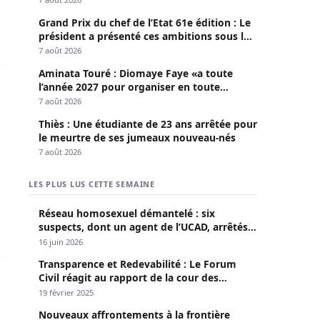
Grand Prix du chef de l’Etat 61e édition : Le
président a présenté ces ambitions sous le
thème du fair-play
7 août 2026
Aminata Touré : Diomaye Faye «a toute
 son mouvement citoyen…
l’année 2027 pour organiser en toute
légalité» les élections locales
7 août 2026
Thiès : Une étudiante de 23 ans arrêtée pour
le meurtre de ses jumeaux nouveau-nés
7 août 2026
re de Goudiry
LES PLUS LUS CETTE SEMAINE
Réseau homosexuel démantelé : six
suspects, dont un agent de l’UCAD, arrêtés à
Keur Massar ; l’un avoue avoir propagé le
16 juin 2026
VIH depuis 2018
Transparence et Redevabilité : Le Forum
Civil réagit au rapport de la cour des
comptes
19 février 2025
Nouveaux affrontements à la frontière