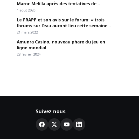
Maroc-Melilla après des tentatives de
passage
1 août 2026
Le FRAPP et son avis sur le forum: « trois
forums sur l’eau auront lieu cette semaine à
Dakar »
21 mars 2022
Amunra Casino, nouveau phare du jeu en
ligne mondial
28 février 2024
Suivez-nous