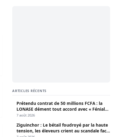
plexe industriel d’une valeur de…
rande mosquée d’Afrique
ARTICLES RÉCENTS
Prétendu contrat de 50 millions FCFA : la
LONASE dément tout accord avec « Fénial
Digital » et brandit la menace de poursuites
7 août 2026
Ziguinchor : Le bétail foudroyé par la haute
aison des Nations Unies de Diamniadio
tension, les éleveurs crient au scandale face
à la Senelec
7 août 2026