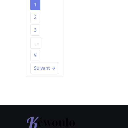
1
2
3
…
9
Suivant →