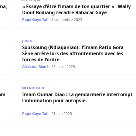
ona,
« Essaye d’être l’imam de ton quartier » : Wally
Diouf Bodiang recadre Babacar Gaye
Pape Gaye Tall
8 septembre 2025
neur à l’ouverture de la case de santé
Soussoung (Ndiaganiao) : l’Imam Ratib Gora Sène arr
JUSTICE
Soussoung (Ndiaganiao) : l’Imam Ratib Gora
Sène arrêté lors des affrontements avec les
forces de l’ordre
Aïssatou Mané
28 juillet 2025
bdoulaye Keita brise le silence et accuse le médecin chef e
Imam Oumar Diao : La gendarmerie interrompt l’in
NÉCROLOGIE
mam
Imam Oumar Diao : La gendarmerie interrompt
l’inhumation pour autopsie.
Pape Gaye Tall
21 juin 2025