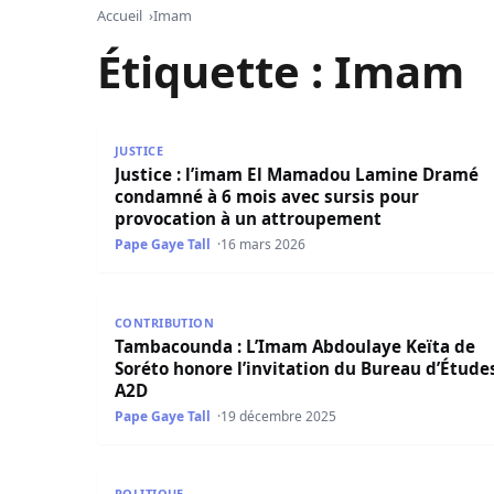
Accueil
Imam
Étiquette :
Imam
Justice : l’imam El Mamadou Lamine Dramé con
JUSTICE
Justice : l’imam El Mamadou Lamine Dramé
condamné à 6 mois avec sursis pour
provocation à un attroupement
Pape Gaye Tall
16 mars 2026
Tambacounda : L’Imam Abdoulaye Keïta de Sorét
CONTRIBUTION
Tambacounda : L’Imam Abdoulaye Keïta de
Soréto honore l’invitation du Bureau d’Étude
A2D
Pape Gaye Tall
19 décembre 2025
Palais : Diomaye reçoit l’Imam ratib de Bignona
POLITIQUE