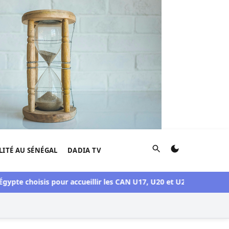
Rechercher
LITÉ AU SÉNÉGAL
DADIA TV
ypte choisis pour accueillir les CAN U17, U20 et U23 en 2027
Cri