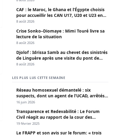
CAF : le Maroc, le Ghana et l’Égypte choisis
pour accueillir les CAN U17, U20 et U23 en
2027
8 août 2026
Crise Sonko–Diomaye : Mimi Touré livre sa
êté lors des affrontements avec les forces de l’ordre
lecture de la situation
8 août 2026
Djolof : Idrissa Samb au chevet des sinistrés
de Linguère après une visite du pont de
Thylla
8 août 2026
LES PLUS LUS CETTE SEMAINE
t le….
humation pour autopsie.
Réseau homosexuel démantelé : six
suspects, dont un agent de l’UCAD, arrêtés à
Keur Massar ; l’un avoue avoir propagé le
16 juin 2026
VIH depuis 2018
Transparence et Redevabilité : Le Forum
Civil réagit au rapport de la cour des
comptes
19 février 2025
Le FRAPP et son avis sur le forum: « trois