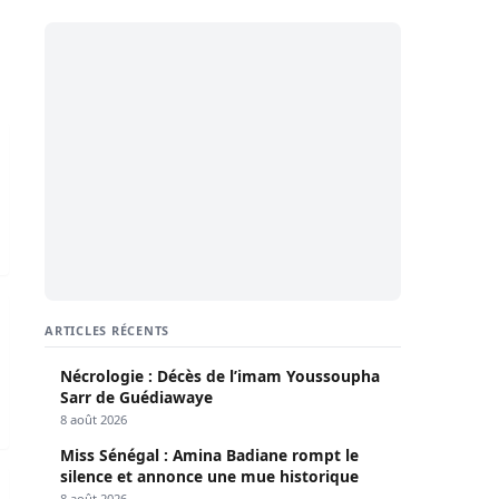
ement
é en garde à vue
 Cheikh Oumar Diagne
ARTICLES RÉCENTS
Nécrologie : Décès de l’imam Youssoupha
Sarr de Guédiawaye
8 août 2026
Miss Sénégal : Amina Badiane rompt le
silence et annonce une mue historique
ouf Bodiang recadre Babacar Gaye
8 août 2026