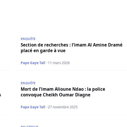
damné à 6 mois avec sursis pour provocation à un attroup
Section de recherches : l’imam Al Amine Dramé plac
ENQUÊTE
Section de recherches : l’imam Al Amine Dramé
placé en garde à vue
Pape Gaye Tall
11 mars 2026
o honore l’invitation du Bureau d’Études A2D
Mort de l’imam Alioune Ndao : la police convoque
ENQUÊTE
Mort de l’imam Alioune Ndao : la police
s
convoque Cheikh Oumar Diagne
Pape Gaye Tall
27 novembre 2025
, Fansou Bodian
« Essaye d’être l’imam de ton quartier » : Wally Di
POLITIQUE