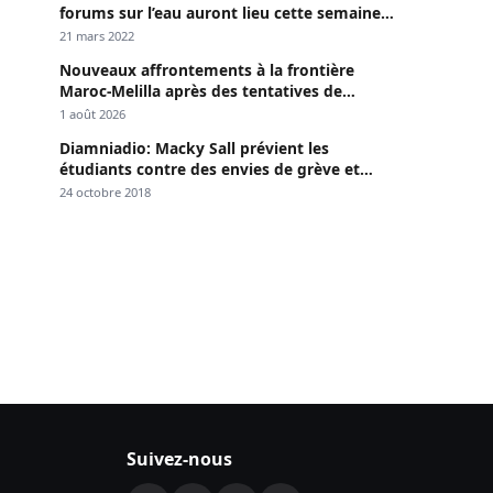
forums sur l’eau auront lieu cette semaine à
Dakar »
21 mars 2022
Nouveaux affrontements à la frontière
Maroc-Melilla après des tentatives de
passage
1 août 2026
Diamniadio: Macky Sall prévient les
étudiants contre des envies de grève et
menace
24 octobre 2018
Suivez-nous