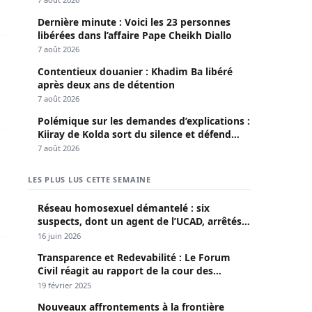
Dernière minute : Voici les 23 personnes
libérées dans l’affaire Pape Cheikh Diallo
7 août 2026
Contentieux douanier : Khadim Ba libéré
après deux ans de détention
7 août 2026
Polémique sur les demandes d’explications :
Kiiray de Kolda sort du silence et défend
Mamadou Lamine Dianté
dao arrêté par la Dic
7 août 2026
LES PLUS LUS CETTE SEMAINE
Réseau homosexuel démantelé : six
suspects, dont un agent de l’UCAD, arrêtés à
Keur Massar ; l’un avoue avoir propagé le
16 juin 2026
VIH depuis 2018
Transparence et Redevabilité : Le Forum
Civil réagit au rapport de la cour des
comptes
19 février 2025
Nouveaux affrontements à la frontière