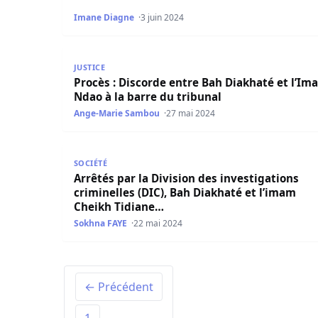
Imane Diagne
3 juin 2024
Procès : Discorde entre Bah Diakhaté et l’Imam 
JUSTICE
Procès : Discorde entre Bah Diakhaté et l’Im
Ndao à la barre du tribunal
Ange-Marie Sambou
27 mai 2024
Arrêtés par la Division des investigations crimi
SOCIÉTÉ
Arrêtés par la Division des investigations
criminelles (DIC), Bah Diakhaté et l’imam
Cheikh Tidiane…
Sokhna FAYE
22 mai 2024
← Précédent