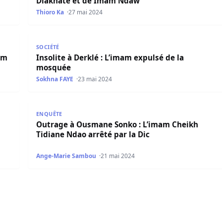
Diakhaté et de Imam Ndaw
Thioro Ka
27 mai 2024
Ndao à la barre du tribunal
Insolite à Derklé : L’imam expulsé de la mosquée
SOCIÉTÉ
am
Insolite à Derklé : L’imam expulsé de la
mosquée
Sokhna FAYE
23 mai 2024
nelles (DIC), Bah Diakhaté et l’imam Cheikh Tidiane…
Outrage à Ousmane Sonko : L’imam Cheikh Tidiane N
ENQUÊTE
Outrage à Ousmane Sonko : L’imam Cheikh
Tidiane Ndao arrêté par la Dic
Ange-Marie Sambou
21 mai 2024