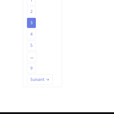
1
2
3
4
5
…
9
Suivant →