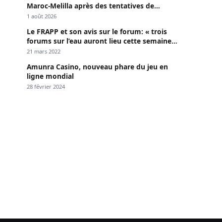
Maroc-Melilla après des tentatives de
passage
1 août 2026
Le FRAPP et son avis sur le forum: « trois
forums sur l’eau auront lieu cette semaine à
Dakar »
21 mars 2022
Amunra Casino, nouveau phare du jeu en
ligne mondial
28 février 2024