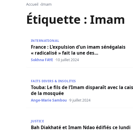
Accueil
Imam
Étiquette :
Imam
France : L’expulsion d’un imam sénégalais « radic
INTERNATIONAL
France : L’expulsion d’un imam sénégalais
« radicalisé » fait la une des…
Sokhna FAYE
10 juillet 2024
Touba: Le fils de l’Imam disparaît avec la caiss
FAITS DIVERS & INSOLITES
Touba: Le fils de l’Imam disparaît avec la cai
de la mosquée
Ange-Marie Sambou
9 juillet 2024
Bah Diakhaté et Imam Ndao édifiés ce lundi
JUSTICE
Bah Diakhaté et Imam Ndao édifiés ce lundi