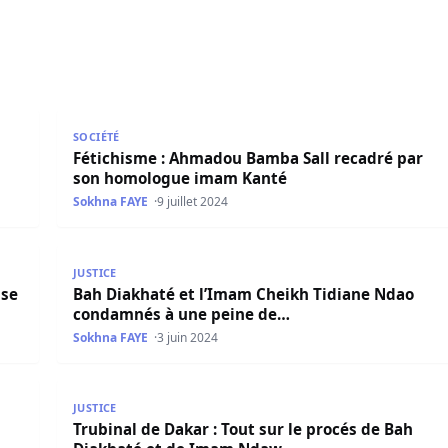
alisé » fait la une des…
Fétichisme : Ahmadou Bamba Sall recadré par son
SOCIÉTÉ
Fétichisme : Ahmadou Bamba Sall recadré par
son homologue imam Kanté
Sokhna FAYE
9 juillet 2024
e de la mosquée
Bah Diakhaté et l’Imam Cheikh Tidiane Ndao cond
JUSTICE
sse
Bah Diakhaté et l’Imam Cheikh Tidiane Ndao
condamnés à une peine de…
Sokhna FAYE
3 juin 2024
Trubinal de Dakar : Tout sur le procés de Bah Diak
JUSTICE
Trubinal de Dakar : Tout sur le procés de Bah