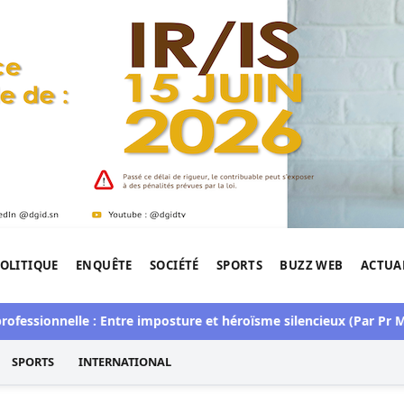
OLITIQUE
ENQUÊTE
SOCIÉTÉ
SPORTS
BUZZ WEB
ACTUA
tigation de l'Afrique.
ssionnelle : Entre imposture et héroïsme silencieux (Par Pr Mou
SPORTS
INTERNATIONAL