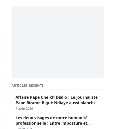
 homologue imam Kanté
amnés à une peine de…
ARTICLES RÉCENTS
Affaire Pape Cheikh Diallo : Le journaliste
Pape Birame Bigué Ndiaye aussi blanchi
7 août 2026
haté et de Imam Ndaw
Les deux visages de notre humanité
professionnelle : Entre imposture et
héroïsme silencieux (Par Pr Moussa Seydi)
7 août 2026