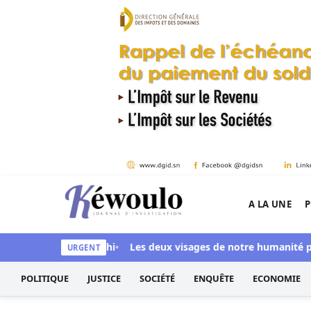
Aller au contenu
A LA UNE
P
Kéwoulo, le premier site d'information et d'inves
 Ndiaye aussi blanchi
Les deux visages de notre humanité profe
URGENT
POLITIQUE
JUSTICE
SOCIÉTÉ
ENQUÊTE
ECONOMIE