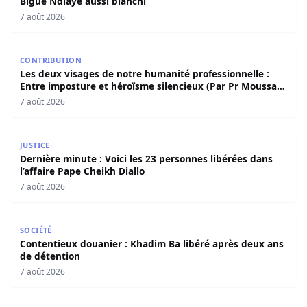
Bigué Ndiaye aussi blanchi
7 août 2026
Les deux visages de notre humanité professionnelle : Ent
CONTRIBUTION
Les deux visages de notre humanité professionnelle :
Entre imposture et héroïsme silencieux (Par Pr Moussa
Seydi)
7 août 2026
Dernière minute : Voici les 23 personnes libérées dans l’a
JUSTICE
Dernière minute : Voici les 23 personnes libérées dans
l’affaire Pape Cheikh Diallo
7 août 2026
Contentieux douanier : Khadim Ba libéré après deux ans 
SOCIÉTÉ
Contentieux douanier : Khadim Ba libéré après deux ans
de détention
7 août 2026