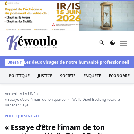
Aller au contenu
Rechercher
Men
Kéwoulo, le premier site d'information et d'investigation d
lanchi
Les deux visages de notre humanité professionnelle : En
URGENT
POLITIQUE
JUSTICE
SOCIÉTÉ
ENQUÊTE
ECONOMIE
Accueil
A LA UNE
« Essaye d’être l’imam de ton quartier » : Wally Diouf Bodiang recadre
Babacar Gaye
POLITIQUE
SENEGAL
« Essaye d’être l’imam de ton