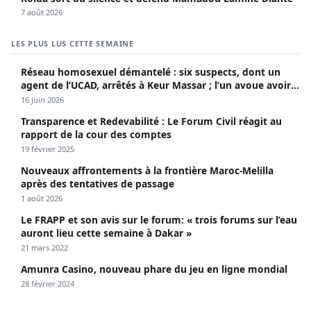
7 août 2026
LES PLUS LUS CETTE SEMAINE
Réseau homosexuel démantelé : six suspects, dont un
agent de l’UCAD, arrêtés à Keur Massar ; l’un avoue avoir
propagé le VIH depuis 2018
16 juin 2026
Transparence et Redevabilité : Le Forum Civil réagit au
rapport de la cour des comptes
19 février 2025
Nouveaux affrontements à la frontière Maroc-Melilla
après des tentatives de passage
1 août 2026
Le FRAPP et son avis sur le forum: « trois forums sur l’eau
auront lieu cette semaine à Dakar »
21 mars 2022
Amunra Casino, nouveau phare du jeu en ligne mondial
28 février 2024