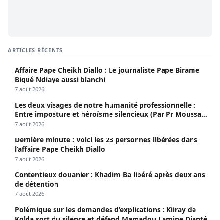
ARTICLES RÉCENTS
Affaire Pape Cheikh Diallo : Le journaliste Pape Birame
Bigué Ndiaye aussi blanchi
7 août 2026
Les deux visages de notre humanité professionnelle :
Entre imposture et héroïsme silencieux (Par Pr Moussa
Seydi)
7 août 2026
Dernière minute : Voici les 23 personnes libérées dans
l’affaire Pape Cheikh Diallo
7 août 2026
Contentieux douanier : Khadim Ba libéré après deux ans
de détention
7 août 2026
Polémique sur les demandes d’explications : Kiiray de
Kolda sort du silence et défend Mamadou Lamine Dianté